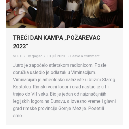
TREĆI DAN KAMPA „POŽAREVAC
2023“
VESTI
By
gagac
10. jul 2023.
Leave a comment
Jutro je započelo atletskom radionicom. Posle
doručka usledio je odlazak u Viminacijum.
Viminacijum je arheološko nalazište u blizini Starog
Kostolca. Rimski vojni logor i grad nastao je u I i
trajao do VII veka. Bio je jedan od najznačajnijih
legijskih logora na Dunavu, a izvesno vreme i glavni
grad rimske provincije Gornje Mezije. Posetili
smo…