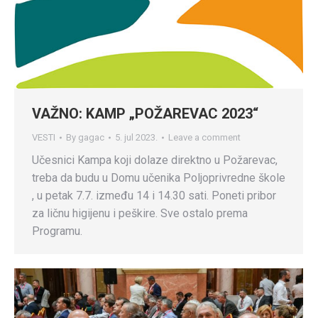
VAŽNO: KAMP „POŽAREVAC 2023“
VESTI
By
gagac
5. jul 2023.
Leave a comment
Učesnici Kampa koji dolaze direktno u Požarevac,
treba da budu u Domu učenika Poljoprivredne škole
, u petak 7.7. između 14 i 14.30 sati. Poneti pribor
za ličnu higijenu i peškire. Sve ostalo prema
Programu.