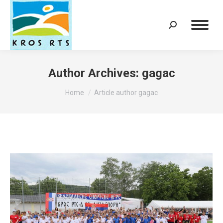
Search:
Author Archives:
gagac
You are here:
Home
Article author gagac