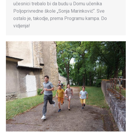
učesnici trebalo bi da budu u Domu učenika
Poljoprivredne škole „Sonja Marinković“. Sve
ostalo je, takodje, prema Programu kampa. Do
vidjenja!