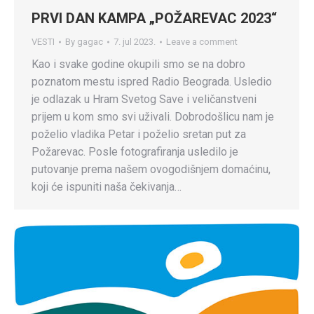
PRVI DAN KAMPA „POŽAREVAC 2023“
VESTI
By
gagac
7. jul 2023.
Leave a comment
Kao i svake godine okupili smo se na dobro
poznatom mestu ispred Radio Beograda. Usledio
je odlazak u Hram Svetog Save i veličanstveni
prijem u kom smo svi uživali. Dobrodošlicu nam je
poželio vladika Petar i poželio sretan put za
Požarevac. Posle fotografiranja usledilo je
putovanje prema našem ovogodišnjem domaćinu,
koji će ispuniti naša čekivanja…