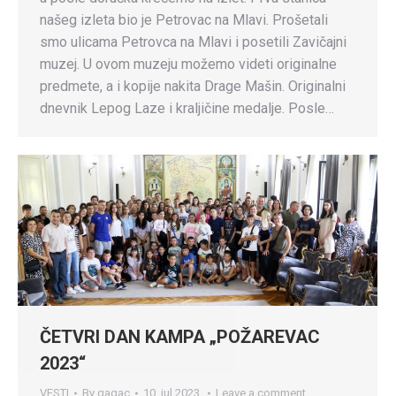
našeg izleta bio je Petrovac na Mlavi. Prošetali
smo ulicama Petrovca na Mlavi i posetili Zavičajni
muzej. U ovom muzeju možemo videti originalne
predmete, a i kopije nakita Drage Mašin. Originalni
dnevnik Lepog Laze i kraljičine medalje. Posle…
ČETVRI DAN KAMPA „POŽAREVAC
2023“
VESTI
By
gagac
10. jul 2023.
Leave a comment