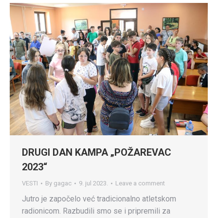
DRUGI DAN KAMPA „POŽAREVAC
2023“
VESTI
By
gagac
9. jul 2023.
Leave a comment
Jutro je započelo već tradicionalno atletskom
radionicom. Razbudili smo se i pripremili za