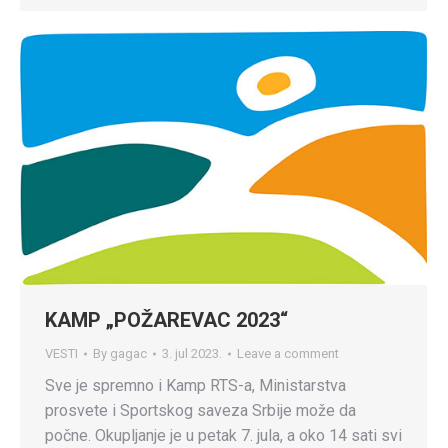
KAMP „POŽAREVAC 2023“
VESTI
By
gagac
3. jul 2023.
Leave a comment
Sve je spremno i Kamp RTS-a, Ministarstva
prosvete i Sportskog saveza Srbije može da
počne. Okupljanje je u petak 7. jula, a oko 14 sati svi