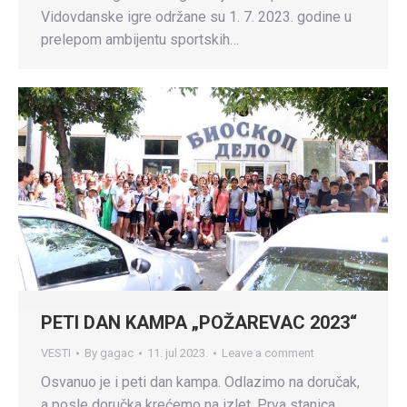
Vidovdanske igre održane su 1. 7. 2023. godine u
prelepom ambijentu sportskih…
PETI DAN KAMPA „POŽAREVAC 2023“
VESTI
By
gagac
11. jul 2023.
Leave a comment
Osvanuo je i peti dan kampa. Odlazimo na doručak,
a posle doručka krećemo na izlet. Prva stanica