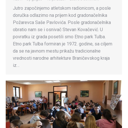
Jutro započinjemo atletskom radionicom, a posle
doručka odlazimo na prijem kod gradonačelnika
Požarevca Saše Pavlovića. Posle gradonačelnika
obratio nam se i osnivač Stevan Kovačević. U
povratku iz grada posetili smo Etno park Tulba.
Etno park Tulba formiran je 1972. godine, sa ciljem
da se na javnom mestu prikažu tradicionalne
vrednosti narodne arhitekture Braničevskog kraja
iz…