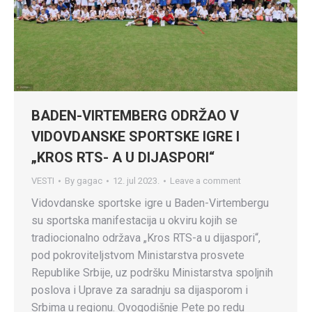
BADEN-VIRTEMBERG ODRŽAO V
VIDOVDANSKE SPORTSKE IGRE I
„KROS RTS- A U DIJASPORI“
VESTI
By
gagac
12. jul 2023.
Leave a comment
Vidovdanske sportske igre u Baden-Virtembergu
su sportska manifestacija u okviru kojih se
tradiocionalno održava „Kros RTS-a u dijaspori“,
pod pokroviteljstvom Ministarstva prosvete
Republike Srbije, uz podršku Ministarstva spoljnih
poslova i Uprave za saradnju sa dijasporom i
Srbima u regionu. Ovogodišnje Pete po redu