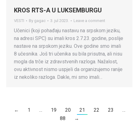
KROS RTS-A U LUKSEMBURGU
VESTI
By
gagac
3. jul 2023.
Leave a comment
Učenici (koji pohađaju nastavu na srpskom jeziku,
na adresi SPC) su imali kros 2.7.23. godine, poslije
nastave na srpskom jeziku. Ove godine smo imali
8 učesnika. Još tri učenika su bila prisutna, ali nisu
mogla da trče iz zdravstvenih razloga. Nažalost,
ovu aktivnost nismo uspjeli da organizujemo ranije
iz nekoliko razloga. Dakle, mi smo imali…
←
1
…
19
20
21
22
23
…
88
→