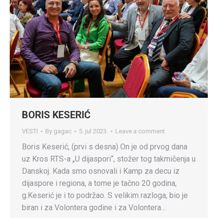
BORIS KESERIĆ
VESTI
By
gagac
5. jul 2023.
Leave a comment
Boris Keserić, (prvi s desna) On je od prvog dana
uz Kros RTS-a „U dijaspori“, stožer tog takmičenja u
Danskoj. Kada smo osnovali i Kamp za decu iz
dijaspore i regiona, a tome je tačno 20 godina,
g.Keserić je i to podržao. S velikim razloga, bio je
biran i za Volontera godine i za Volontera…