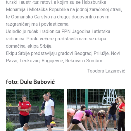
turski i austr.-tur. ratovi, a kojim su se Habsburška
Monarhija i Mletačka Republika na jednoj zaraćenoj strani,
te Osmansko Carstvo na drugoj, dogovorili o novim
razgraničenjima i povlasticama.
Usledio je ručak i radionica FPN Jagodina i atletska
radionica. Posle večere predstavila nam se ekipa
domaćina, ekipa Srbije.
Ekipu Srbije predstavljaju gradovi Beograd, Prilužje, Novi
Pazar, Leskovac, Bogojevce, Rekovac i Sombor.
Teodora Lazarević
foto: Dule Babović