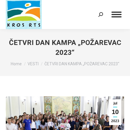
Search:
ČETVRI DAN KAMPA „POŽAREVAC
2023“
You are here:
Home
VESTI
ČETVRI DAN KAMPA „POŽAREVAC 2023“
jul
10
2023