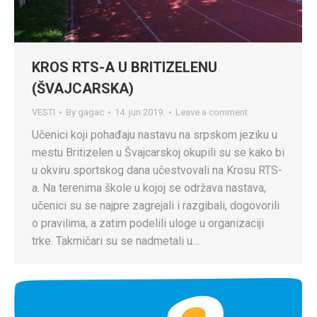
KROS RTS-A U BRITIZELENU
(ŠVAJCARSKA)
VESTI
By
gagac
14. jun 2019.
Leave a comment
Učenici koji pohađaju nastavu na srpskom jeziku u
mestu Britizelen u Švajcarskoj okupili su se kako bi
u okviru sportskog dana učestvovali na Krosu RTS-
a. Na terenima škole u kojoj se održava nastava,
učenici su se najpre zagrejali i razgibali, dogovorili
o pravilima, a zatim podelili uloge u organizaciji
trke. Takmičari su se nadmetali u…