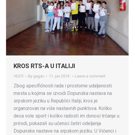
KROS RTS-A U ITALIJI
VESTI
By
gagac
11. jun 2019.
Leave a comment
Zbog specifičnosti rada i prostorne udaljenosti
mesta u kojima se izvodi Dopunska nastava na
srpskom jeziku u Republici Italiji, kros je
organizovan na više nastavnih punktova. Koliko
deca vole sport i koliko radosti im donosi trčanje u
prirodi, pokazali su učenici četiri odeljenja
Dopunske nastave na srpskom jeziku. U Vićenci i