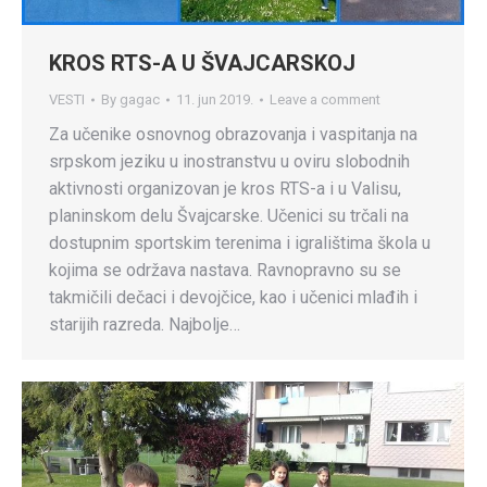
KROS RTS-A U ŠVAJCARSKOJ
VESTI
By
gagac
11. jun 2019.
Leave a comment
Za učenike osnovnog obrazovanja i vaspitanja na
srpskom jeziku u inostranstvu u oviru slobodnih
aktivnosti organizovan je kros RTS-a i u Valisu,
planinskom delu Švajcarske. Učenici su trčali na
dostupnim sportskim terenima i igralištima škola u
kojima se održava nastava. Ravnopravno su se
takmičili dečaci i devojčice, kao i učenici mlađih i
starijih razreda. Najbolje…