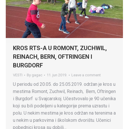
KROS RTS-A U ROMONT, ZUCHWIL,
REINACH, BERN, OFTRINGEN I
BURGDORF
VESTI
By
gagac
11. jun 2019.
Leave a comment
U periodu od 20.05. do 25.05.2019. održan je kros u
mestima Romont, Zuchwil, Reinach, Bern, Oftringen
i Burgdorf u Svajcarskoj. Učestvovalo je 90 učenika
koji su bili podeljeni u kategorije prema uzrastu i
polu. U nekim mestima je kros održan na terenima a
u nekim u parkovima i školskom dvorištu. Učenici
pobednici krosa su dobili…