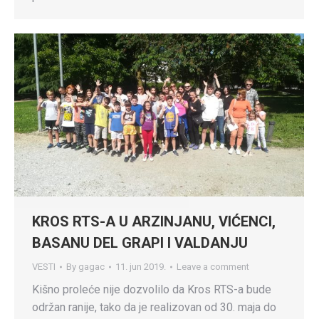
KROS RTS-A U ARZINJANU, VIĆENCI,
BASANU DEL GRAPI I VALDANJU
VESTI
By
gagac
11. jun 2019.
Leave a comment
Kišno proleće nije dozvolilo da Kros RTS-a bude
održan ranije, tako da je realizovan od 30. maja do