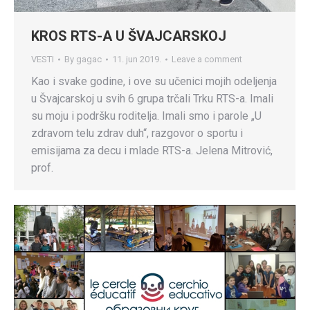
KROS RTS-A U ŠVAJCARSKOJ
VESTI
By
gagac
11. jun 2019.
Leave a comment
Kao i svake godine, i ove su učenici mojih odeljenja
u Švajcarskoj u svih 6 grupa trčali Trku RTS-a. Imali
su moju i podršku roditelja. Imali smo i parole „U
zdravom telu zdrav duh“, razgovor o sportu i
emisijama za decu i mlade RTS-a. Jelena Mitrović,
prof.