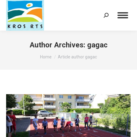
Search:
Author Archives:
gagac
You are here:
Home
Article author gagac