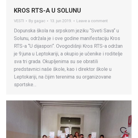
KROS RTS-A U SOLUNU
VESTI
By
gagac
13. jun 2019.
Leave a comment
Dopunska škola na srpskom jeziku “Sveti Sava“ u
Solunu, održala je i ove godine manifestaciju Kros
RTS-a “U dijaspori“. Ovogodišnji Kros RTS-a održan
je 9.juna u Leptokariji, a okupio je učenike i roditelje
sva tri grada. Okupljenima su se obratili
predstavnici naše škole, kao i direktor škole u
Leptokariji, na čijim terenima su organizovane
sportske…