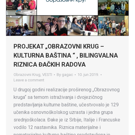
PROJEKAT „OBRAZOVNI KRUG –
KULTURNA BAŠTINA “ , BILINGVALNA
RIZNICA ĐAČKIH RADOVA
Obrazovni Krug
,
VESTI
By
gagac
10. jun 2019.
Leave a comment
U drugoj godini realizacije proširenog „Obrazovnog
kruga“ sa temom istraživanja i dvojezičnog
predstavljanja kulturne baštine, učestvovalo je 129
učenika osnovnoškolskog uzrasta i jedna grupa
srednjoškolaca. Đake je iz Srbije, Italije i Francuske
vodilo 12 nastavnika. Riznica materijalne i
nematerijalne kulturne baštine predstavljena je