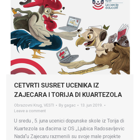
CETVRTI SUSRET UCENIKA IZ
ZAJECARA I TORIJA DI KUARTEZOLA
Obrazovni Krug
,
VESTI
By
gagac
13. jun 2019.
Leave a comment
U sredu , 5. juna ucenici dopunske skole iz Torija di
Kuartezola sa đacima iz OS ,,Ljubica Radosavljevic
Nada“u Zajecaru razmenili su svoje male projekte