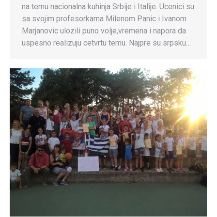
na temu nacionalna kuhinja Srbije i Italije. Ucenici su
sa svojim profesorkama Milenom Panic i Ivanom
Marjanovic ulozili puno volje,vremena i napora da
uspesno realizuju cetvrtu temu. Najpre su srpsku…