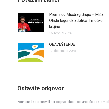
Povezani članci
Preminuo Miodrag Grujić – Miša:
Otišla legenda atletike Timočke
krajine
16. februar 2026.
OBAVEŠTENJE
17. decembar 2025.
Ostavite odgovor
Your email address will not be published. Required fields are ma