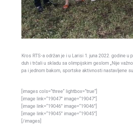
Kros RTS-a održan je i u Larisi 1. juna 2022. godine u
duh i trčali u skladu sa olimpijskim geslom „Nije važn
pa i jednom bakom, sportske aktivnosti nastavljene su
[images cols=“three“ lightbox=“true“]
[image link=“19047″ image=“19047″]
[image link=“19046″ image=“19046″]
[image link=“19045″ image=“19045″]
[/images]