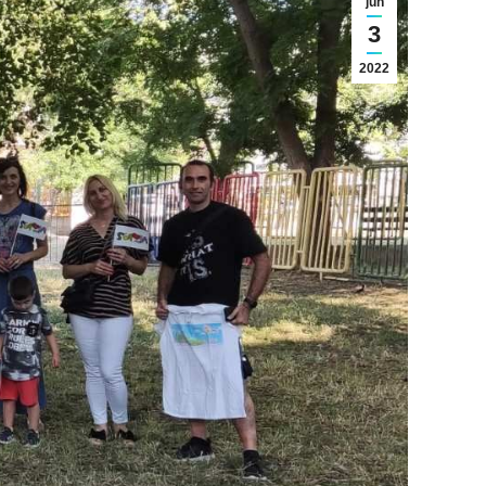
jun
3
2022