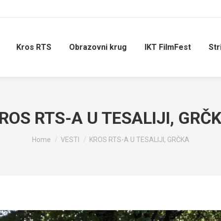
Kros RTS
Obrazovni krug
IKT FilmFest
Str
ROS RTS-A U TESALIJI, GRČ
You are here:
Home
VESTI
KROS RTS-A U TESALIJI, GRČKA