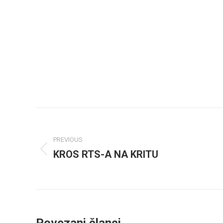
Post
navigation
PREVIOUS
KROS RTS-A NA KRITU
Previous
post: