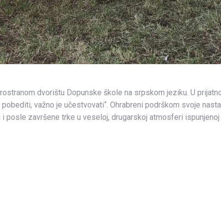
 prostranom dvorištu Dopunske škole na srpskom jeziku. U prijatnoj
o pobediti, važno je učestvovati“. Ohrabreni podrškom svoje nasta
 i posle završene trke u veseloj, drugarskoj atmosferi ispunjen