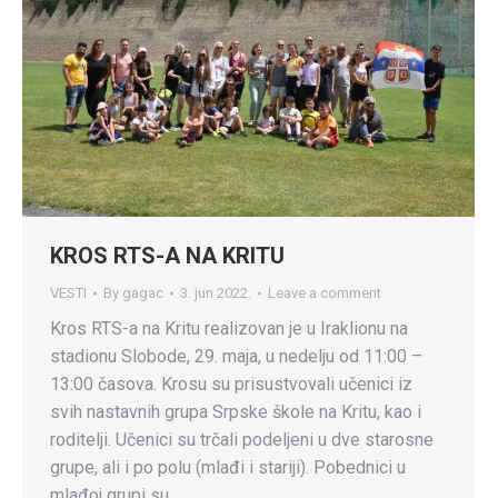
KROS RTS-A NA KRITU
VESTI
By
gagac
3. jun 2022.
Leave a comment
Kros RTS-a na Kritu realizovan je u Iraklionu na
stadionu Slobode, 29. maja, u nedelju od 11:00 –
13:00 časova. Krosu su prisustvovali učenici iz
svih nastavnih grupa Srpske škole na Kritu, kao i
roditelji. Učenici su trčali podeljeni u dve starosne
grupe, ali i po polu (mlađi i stariji). Pobednici u
mlađoj grupi su…