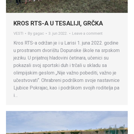
KROS RTS-A U TESALIJI, GRČKA
VESTI
By
gagac
3. jun 2022.
Leave a comment
Kros RTS-a održan je i u Larisi 1. juna 2022. godine
u prostranom dvorištu Dopunske škole na srpskom
jeziku. U prijatnoj hladovini četinara, učenici su
pokazali svoj sportski duh i trčali u skladu sa
olimpijskim geslom „Nije važno pobediti, važno je
učestvovati“. Ohrabreni podrškom svoje nastavnice
Ljubice Pokrajac, kao i podrškom svojih roditelja pa
i…