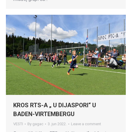
KROS RTS-A „ U DIJASPORI“ U
BADEN-VIRTEMBERGU
VESTI
By
gagac
3. jun 2022.
Leave a comment