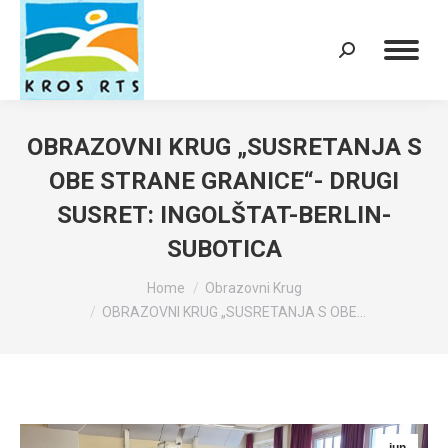
Search:
OBRAZOVNI KRUG „SUSRETANJA S
OBE STRANE GRANICE“- DRUGI
SUSRET: INGOLŠTAT-BERLIN-
SUBOTICA
You are here:
Home
Obrazovni Krug
OBRAZOVNI KRUG „SUSRETANJA S OBE…