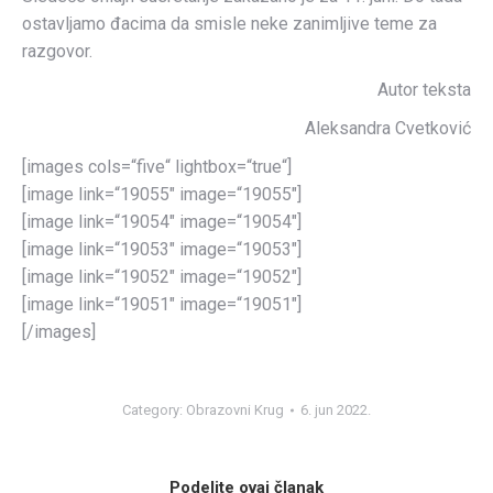
ostavljamo đacima da smisle neke zanimljive teme za
razgovor.
Autor teksta
Aleksandra Cvetković
[images cols=“five“ lightbox=“true“]
[image link=“19055″ image=“19055″]
[image link=“19054″ image=“19054″]
[image link=“19053″ image=“19053″]
[image link=“19052″ image=“19052″]
[image link=“19051″ image=“19051″]
[/images]
Category:
Obrazovni Krug
6. jun 2022.
Podelite ovaj članak