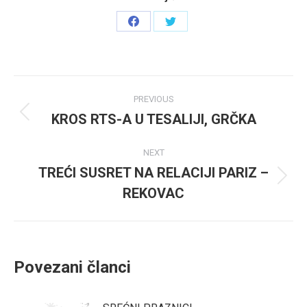
Share
Share
on
on
Facebook
Twitter
Post
PREVIOUS
navigation
KROS RTS-A U TESALIJI, GRČKA
Previous
post:
NEXT
TREĆI SUSRET NA RELACIJI PARIZ –
Next
REKOVAC
post:
Povezani članci