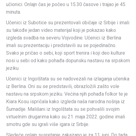
učionici. Onlajn čas je počeo u 15.30 časove i trajao je 45
minuta.
Učenici iz Subotice su prezentovali običaje iz Srbije i imali
su takođe jedan video materijal koji je pokazao kako
izgleda svadba na severu Vojvodine. Učenici iz Berlina
imali su prezentaciju i predstavili su se pojedinačno.
Svako je pričao o sebi, koji sport trenira i koji deo kulture
nosi u sebi od kako pohađa dopunsku nastavu na srpskom
jeziku.
Učenici iz Ingolštata su se nadovezali na izlaganja učenika
iz Berlina. Oni su se predstavili, obrazložili zašto vole
nastavu na srpskom jeziku. Većina njih pohađa folkor te je
Kiara Kosu ispričala kako izgleda naša narodna nošnja iz
Šumadije. Mališani iz Ingolštata su se pohvalili svojim
virtuelnim drugarima kako su 21. maja 2022. godine imali
smotru gde su igrali više igara iz Srbije.
Sledeće onlajn susretanje zakazano je za 11. juni. Do tada