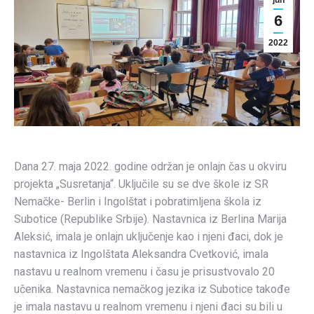
jun
6
2022
Dana 27. maja 2022. godine održan je onlajn čas u okviru
projekta „Susretanja“. Uključile su se dve škole iz SR
Nemačke- Berlin i Ingolštat i pobratimljena škola iz
Subotice (Republike Srbije). Nastavnica iz Berlina Marija
Aleksić, imala je onlajn uključenje kao i njeni đaci, dok je
nastavnica iz Ingolštata Aleksandra Cvetković, imala
nastavu u realnom vremenu i času je prisustvovalo 20
učenika. Nastavnica nemačkog jezika iz Subotice takođe
je imala nastavu u realnom vremenu i njeni đaci su bili u