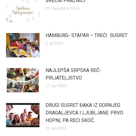
SREĆNI PRAZNICI
25. decembar 2024.
HAMBURG- STAPAR – TREĆI SUSRET
2. jul 2024.
NAJLEPŠA SRPSKA REČ-
PRIJATELJSTVO
17. jun 2024.
DRUGI SUSRET ĐAKA IZ GORNJEG
DRAGALJEVCA I LJUBLJANE: PRVO
HOPNI, PA RECI SKOČ
12. jun 2024.