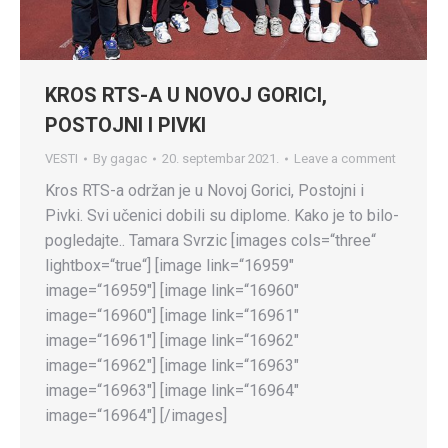
KROS RTS-A U NOVOJ GORICI,
POSTOJNI I PIVKI
VESTI
By
gagac
20. septembar 2021.
Leave a comment
Kros RTS-a održan je u Novoj Gorici, Postojni i
Pivki. Svi učenici dobili su diplome. Kako je to bilo-
pogledajte.. Tamara Svrzic [images cols=“three“
lightbox=“true“] [image link=“16959″
image=“16959″] [image link=“16960″
image=“16960″] [image link=“16961″
image=“16961″] [image link=“16962″
image=“16962″] [image link=“16963″
image=“16963″] [image link=“16964″
image=“16964″] [/images]