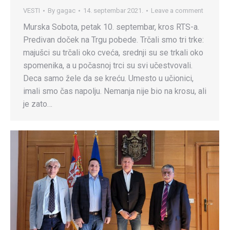
VESTI
By
gagac
14. septembar 2021.
Leave a comment
Murska Sobota, petak 10. septembar, kros RTS-a.
Predivan doček na Trgu pobede. Trčali smo tri trke:
majušci su trčali oko cveća, srednji su se trkali oko
spomenika, a u počasnoj trci su svi učestvovali.
Deca samo žele da se kreću. Umesto u učionici,
imali smo čas napolju. Nemanja nije bio na krosu, ali
je zato…