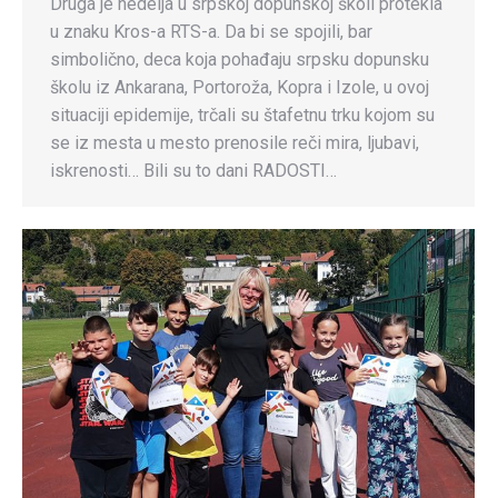
Druga je nedelja u srpskoj dopunskoj školi protekla
u znaku Kros-a RTS-a. Da bi se spojili, bar
simbolično, deca koja pohađaju srpsku dopunsku
školu iz Ankarana, Portoroža, Kopra i Izole, u ovoj
situaciji epidemije, trčali su štafetnu trku kojom su
se iz mesta u mesto prenosile reči mira, ljubavi,
iskrenosti… Bili su to dani RADOSTI…