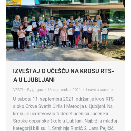
IZVEŠTAJ O UČEŠĆU NA KROSU RTS-
A U LJUBLJANI
VESTI
By
gagac
16. septembar 2021.
Leave a comment
U subotu 11. septembra 2021. održan je kros RTS-
a oko Crkve Svetih Ćirila i Metodija u Ljubljani. Na
krosu je učestvovalo trideset učenica i učenika
Srpske dopunske škole u Ljubljani. Najbrži u mlađoj
kategoriji bili su: 1. Strahinja Ristić; 2. Jana Pejičić;