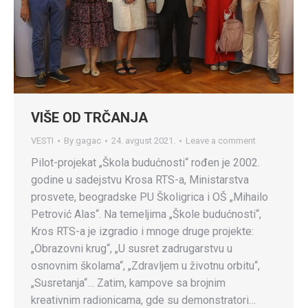
VIŠE OD TRČANJA
VESTI
By
gagac
24. avgust 2021.
Leave a comment
Pilot-projekat „Škola budućnosti“ rođen je 2002.
godine u sadejstvu Krosa RTS-a, Ministarstva
prosvete, beogradske PU Školigrica i OŠ „Mihailo
Petrović Alas“. Na temeljima „Škole budućnosti“,
Kros RTS-a je izgradio i mnoge druge projekte:
„Obrazovni krug“, „U susret zadrugarstvu u
osnovnim školama“, „Zdravljem u životnu orbitu“,
„Susretanja“… Zatim, kampove sa brojnim
kreativnim radionicama, gde su demonstratori…