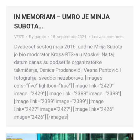
IN MEMORIAM – UMRO JE MINJA
SUBOTA…
VESTI
By
gagac
18. septembar 2021.
Leave a comment
Dvadeset šestog maja 2016. godine Minja Subota
je bio moderator Krosa RTS-a u Moskvi. Na taj
datum danas su podsetile organizatorke
takmičenja, Danica Prodanović i Vesna Pantović. I
fotografije, svedoci nezaborava. [images
cols=“five“ lightbox=“true“] [image link=“2429″
image=“2429″] [image link=“2388″ image=“2388″]
[image link=“2389″ image=“2389″] [image
link=“2427″ image=“2427″] [image link=“2426″
image=“2426″] [/images]