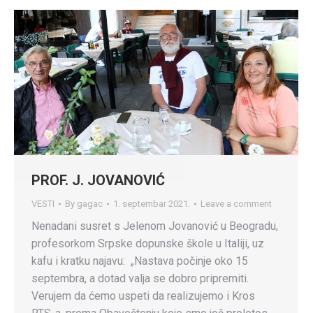
PROF. J. JOVANOVIĆ
VESTI
By
gagac
1. septembar 2021.
Leave a comment
Nenadani susret s Jelenom Jovanović u Beogradu,
profesorkom Srpske dopunske škole u Italiji, uz
kafu i kratku najavu: „Nastava počinje oko 15
septembra, a dotad valja se dobro pripremiti.
Verujem da ćemo uspeti da realizujemo i Kros