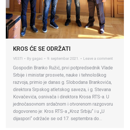
KROS ĆE SE ODRŽATI
VESTI
By
gagac
9. septembar 2021.
Leave a comment
Gospodin Branko Ružić, prvi potpredsednik Vlade
Srbije i ministar prosvete, nauke i tehnološkog
razvoja, primio je danas g. Slobodana Brankovića,
direktora Srpskog atletskog saveza, i g. Stevana
Kovačevića, osnivača i direktora Krosa RTS-a. U
jednočasovnom srdačnom i otvorenom razgovoru
dogovoreno je: Kros RTS-a „Kroz Srbiju“ i u „U
dijaspori“ održaće se od 17. septembra do…