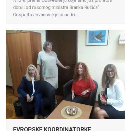
RTS-a, prema Obaveštenju koje smo još proletos
dobili od resornog ministra Branka Ružića“.
Gospođa Jovanović je pune tri…
EVROPSKE KOORDINATORKE