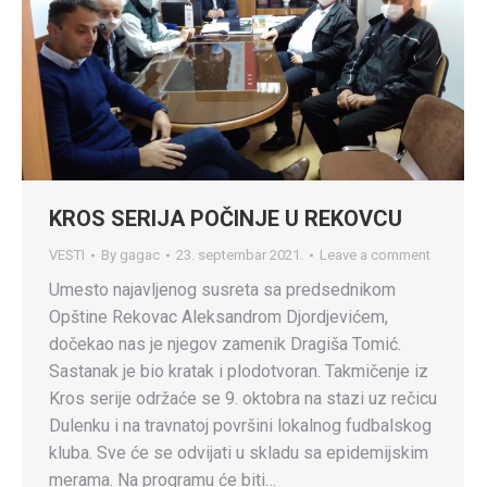
KROS SERIJA POČINJE U REKOVCU
VESTI
By
gagac
23. septembar 2021.
Leave a comment
Umesto najavljenog susreta sa predsednikom
Opštine Rekovac Aleksandrom Djordjevićem,
dočekao nas je njegov zamenik Dragiša Tomić.
Sastanak je bio kratak i plodotvoran. Takmičenje iz
Kros serije održaće se 9. oktobra na stazi uz rečicu
Dulenku i na travnatoj površini lokalnog fudbalskog
kluba. Sve će se odvijati u skladu sa epidemijskim
merama. Na programu će biti…