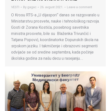
VESTI
By
gagac
26. avgust 2021.
Leave a comment
O Krosu RTS-a „U dijaspori“ danas se razgovaralo u
Ministarstvu prosvete, nauke i tehnološkog razvoja.
Gosti dr Zorana Kostića, posebnog savetnika
ministra prosvete, bile su Blaženka Trivunčić i
Tatjana Popović, koordinatorke Dopunskih škola na
srpskom jeziku. I takmičenje i obrazovni segmenti
odvijaće se od sredine septembra, kada počinje
školska godina za našu decu u rasejanju.…