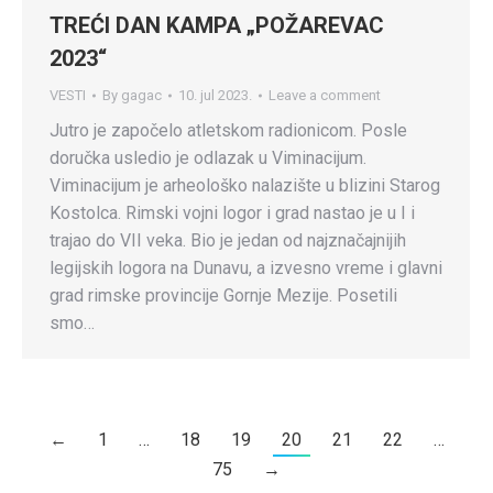
TREĆI DAN KAMPA „POŽAREVAC
2023“
VESTI
By
gagac
10. jul 2023.
Leave a comment
Jutro je započelo atletskom radionicom. Posle
doručka usledio je odlazak u Viminacijum.
Viminacijum je arheološko nalazište u blizini Starog
Kostolca. Rimski vojni logor i grad nastao je u I i
trajao do VII veka. Bio je jedan od najznačajnijih
legijskih logora na Dunavu, a izvesno vreme i glavni
grad rimske provincije Gornje Mezije. Posetili
smo…
←
1
…
18
19
20
21
22
…
75
→