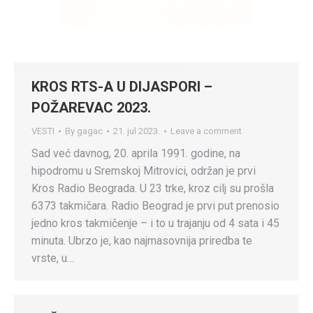
KROS RTS-A U DIJASPORI –
POŽAREVAC 2023.
VESTI
By
gagac
21. jul 2023.
Leave a comment
Sad već davnog, 20. aprila 1991. godine, na
hipodromu u Sremskoj Mitrovici, održan je prvi
Kros Radio Beograda. U 23 trke, kroz cilj su prošla
6373 takmičara. Radio Beograd je prvi put prenosio
jedno kros takmičenje – i to u trajanju od 4 sata i 45
minuta. Ubrzo je, kao najmasovnija priredba te
vrste, u…