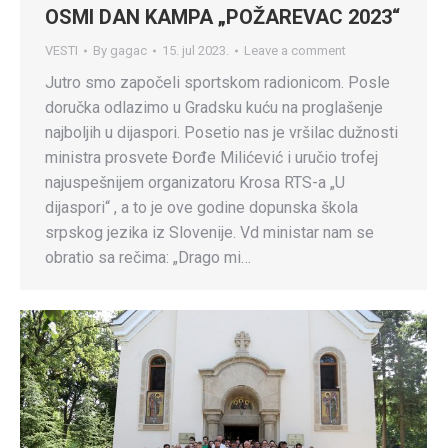
OSMI DAN KAMPA „POŽAREVAC 2023“
VESTI
By
gagac
15. jul 2023.
Leave a comment
Jutro smo započeli sportskom radionicom. Posle
doručka odlazimo u Gradsku kuću na proglašenje
najboljih u dijaspori. Posetio nas je vršilac dužnosti
ministra prosvete Đorđe Milićević i uručio trofej
najuspešnijem organizatoru Krosa RTS-a „U
dijaspori“ , a to je ove godine dopunska škola
srpskog jezika iz Slovenije. Vd ministar nam se
obratio sa rečima: „Drago mi…