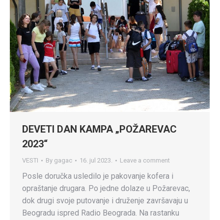
DEVETI DAN KAMPA „POŽAREVAC
2023“
VESTI
By
gagac
16. jul 2023.
Leave a comment
Posle doručka usledilo je pakovanje kofera i
opraštanje drugara. Po jedne dolaze u Požarevac,
dok drugi svoje putovanje i druženje završavaju u
Beogradu ispred Radio Beograda. Na rastanku