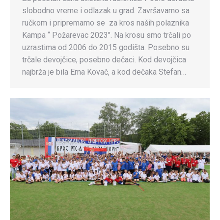
slobodno vreme i odlazak u grad. Završavamo sa
ručkom i pripremamo se za kros naših polaznika
Kampa “ Požarevac 2023″. Na krosu smo trčali po
uzrastima od 2006 do 2015 godišta. Posebno su
trčale devojčice, posebno dečaci. Kod devojčica
najbrža je bila Ema Kovač, a kod dečaka Stefan…