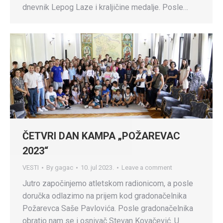
dnevnik Lepog Laze i kraljičine medalje. Posle…
ČETVRI DAN KAMPA „POŽAREVAC
2023“
VESTI
By
gagac
10. jul 2023.
Leave a comment
Jutro započinjemo atletskom radionicom, a posle
doručka odlazimo na prijem kod gradonačelnika
Požarevca Saše Pavlovića. Posle gradonačelnika
obratio nam se i osnivač Stevan Kovačević. U