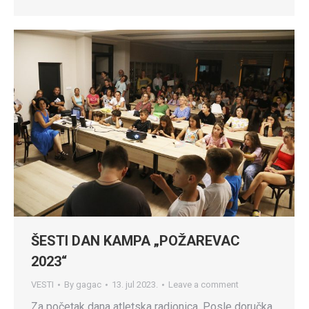
ŠESTI DAN KAMPA „POŽAREVAC
2023“
VESTI
By
gagac
13. jul 2023.
Leave a comment
Za početak dana atletska radionica. Posle doručka