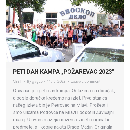
PETI DAN KAMPA „POŽAREVAC 2023“
VESTI
By
gagac
11. jul 2023.
Leave a comment
Osvanuo je i peti dan kampa. Odlazimo na doručak,
a posle doručka krećemo na izlet. Prva stanica
našeg izleta bio je Petrovac na Mlavi. Prošetali
smo ulicama Petrovca na Mlavi i posetili Zavičajni
muzej. U ovom muzeju možemo videti originalne
predmete, a i kopije nakita Drage Mašin. Originalni