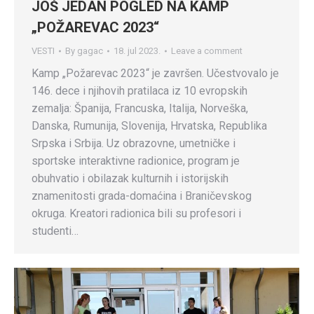
JOŠ JEDAN POGLED NA KAMP
„POŽAREVAC 2023“
VESTI
By
gagac
18. jul 2023.
Leave a comment
Kamp „Požarevac 2023“ je završen. Učestvovalo je
146. dece i njihovih pratilaca iz 10 evropskih
zemalja: Španija, Francuska, Italija, Norveška,
Danska, Rumunija, Slovenija, Hrvatska, Republika
Srpska i Srbija. Uz obrazovne, umetničke i
sportske interaktivne radionice, program je
obuhvatio i obilazak kulturnih i istorijskih
znamenitosti grada-domaćina i Braničevskog
okruga. Kreatori radionica bili su profesori i
studenti…