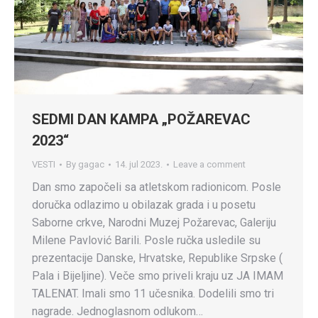
SEDMI DAN KAMPA „POŽAREVAC
2023“
VESTI
By
gagac
14. jul 2023.
Leave a comment
Dan smo započeli sa atletskom radionicom. Posle
doručka odlazimo u obilazak grada i u posetu
Saborne crkve, Narodni Muzej Požarevac, Galeriju
Milene Pavlović Barili. Posle ručka usledile su
prezentacije Danske, Hrvatske, Republike Srpske (
Pala i Bijeljine). Veče smo priveli kraju uz JA IMAM
TALENAT. Imali smo 11 učesnika. Dodelili smo tri
nagrade. Jednoglasnom odlukom…