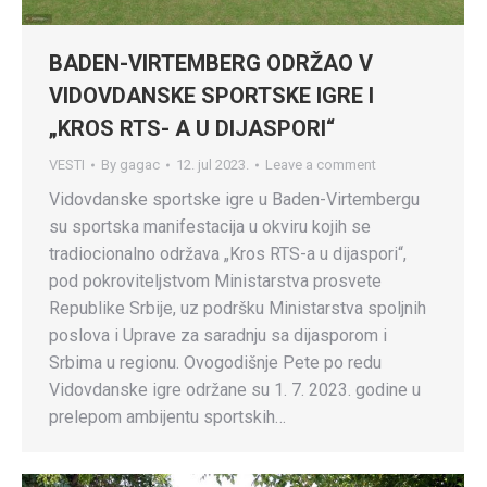
BADEN-VIRTEMBERG ODRŽAO V
VIDOVDANSKE SPORTSKE IGRE I
„KROS RTS- A U DIJASPORI“
VESTI
By
gagac
12. jul 2023.
Leave a comment
Vidovdanske sportske igre u Baden-Virtembergu
su sportska manifestacija u okviru kojih se
tradiocionalno održava „Kros RTS-a u dijaspori“,
pod pokroviteljstvom Ministarstva prosvete
Republike Srbije, uz podršku Ministarstva spoljnih
poslova i Uprave za saradnju sa dijasporom i
Srbima u regionu. Ovogodišnje Pete po redu
Vidovdanske igre održane su 1. 7. 2023. godine u
prelepom ambijentu sportskih…