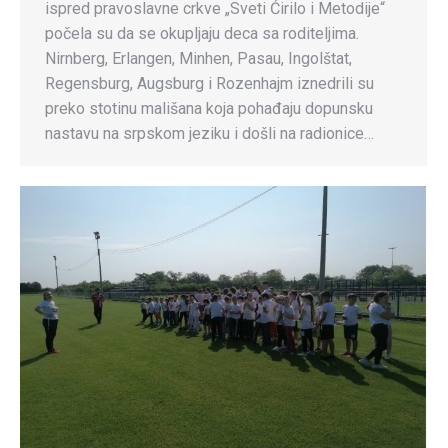
ispred pravoslavne crkve „Sveti Ćirilo i Metodije“
počela su da se okupljaju deca sa roditeljima.
Nirnberg, Erlangen, Minhen, Pasau, Ingolštat,
Regensburg, Augsburg i Rozenhajm iznedrili su
preko stotinu mališana koja pohađaju dopunsku
nastavu na srpskom jeziku i došli na radionice…