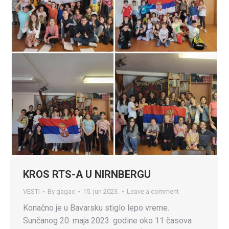
KROS RTS-A U NIRNBERGU
VESTI
By
gagac
15. jun 2023.
Leave a comment
Konačno je u Bavarsku stiglo lepo vreme.
Sunčanog 20. maja 2023. godine oko 11 časova