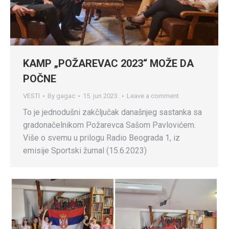
KAMP „POŽAREVAC 2023“ MOŽE DA
POČNE
VESTI
By
gagac
15. jun 2023.
Leave a comment
To je jednodušni zakčljučak današnjeg sastanka sa
gradonačelnikom Požarevca Sašom Pavlovićem.
Više o svemu u prilogu Radio Beograda 1, iz
emisije Sportski žurnal (15.6.2023)