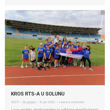
KROS RTS-A U SOLUNU
VESTI
By
gagac
8. jun 2023.
Leave a comment
I ove godine, tradicionalno je održana manifestacija