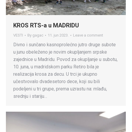
KROS RTS-a u MADRIDU
VESTI
By
gagac
11. jun 2023.
Leave a comment
Divno i sunčano kasnoprolećno jutro druge subote
u junu obeleženo je novim okupljanjem srpske
zajednice u Madridu. Povod za okupljanje u subotu,
10. juna, u madridskom parku Retiro bila je
realizacija krosa za decu. U trci je ukupno
učestvovalo dvadesetoro dece, koji su bili
podeljeni u tri grupe, prema uzrastu na: mlađu,
srednju i stariju…