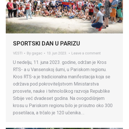
SPORTSKI DAN U PARIZU
VESTI
By
gagac
13. jun 2023.
Leave a comment
U nedelju, 11. juna 2023. godine, održan je Kros
RTS- a u Vansenskoj šumi, u Pariskom regionu.
Kros RTS-a je tradicionalna manifestacija koja se
održava pod pokroviteljstvom Ministarstva
prosvete, nauke i tehnološkog razvoja Republike
Srbije već dvadeset godina. Na ovogodišnjem
krosu u Pariskom regionu bilo je prisutno oko 300
posetilaca, a trčalo je 120 učenika.…