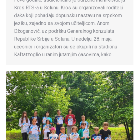
Kros RTS-a u Solunu. Kros su organizovali roditelji
đaka koji pohađaju dopunsku nastavu na srpskom
jeziku, zajedno sa svojom učiteljicom, Anom
Džoganović, uz podršku Generalnog konzulata
Republike Srbije u Solunu. U nedelju, 28. maja,
učesnici i organizatori su se okupili na stadionu
Kaftatzoglio u ranim jutarnjim časovima, kako…