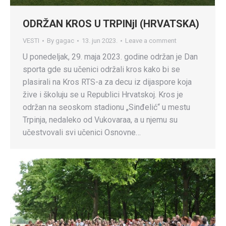
ODRŽAN KROS U TRPINjI (HRVATSKA)
VESTI
By
gagac
13. jun 2023.
Leave a comment
U ponedeljak, 29. maja 2023. godine održan je Dan
sporta gde su učenici održali kros kako bi se
plasirali na Kros RTS-a za decu iz dijaspore koja
žive i školuju se u Republici Hrvatskoj. Kros je
održan na seoskom stadionu „Sinđelić“ u mestu
Trpinja, nedaleko od Vukovaraa, a u njemu su
učestvovali svi učenici Osnovne…