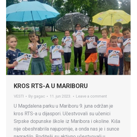
KROS RTS-A U MARIBORU
VESTI
By
gagac
11. jun 2023.
Leave a comment
U Magdalena parku u Mariboru 9. juna održan je
kros RTS-a u dijaspori. Učestvovali su učenici
Srpske dopunske škole iz Maribora i okoline. Kiša
nije obeshrabrila najupornije, a onda nas je i sunce
nagradilo. Roditelji su aktivno učestvovali u