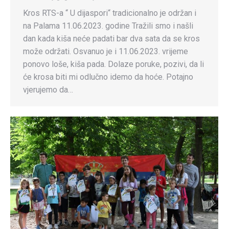
Kros RTS-a “ U dijaspori“ tradicionalno je održan i
na Palama 11.06.2023. godine Tražili smo i našli
dan kada kiša neće padati bar dva sata da se kros
može održati. Osvanuo je i 11.06.2023. vrijeme
ponovo loše, kiša pada. Dolaze poruke, pozivi, da li
će krosa biti mi odlučno idemo da hoće. Potajno
vjerujemo da…