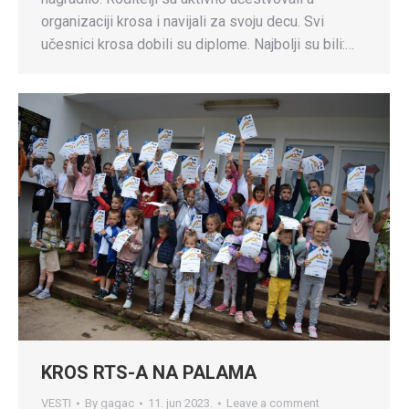
organizaciji krosa i navijali za svoju decu. Svi
učesnici krosa dobili su diplome. Najbolji su bili:…
KROS RTS-A NA PALAMA
VESTI
By
gagac
11. jun 2023.
Leave a comment