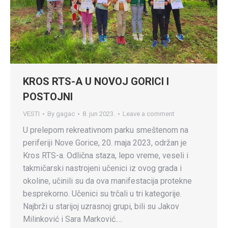
KROS RTS-A U NOVOJ GORICI I
POSTOJNI
VESTI
By
gagac
8. jun 2023.
Leave a comment
U prelepom rekreativnom parku smeštenom na
periferiji Nove Gorice, 20. maja 2023, održan je
Kros RTS-a. Odlična staza, lepo vreme, veseli i
takmičarski nastrojeni učenici iz ovog grada i
okoline, učinili su da ova manifestacija protekne
besprekorno. Učenici su trčali u tri kategorije.
Najbrži u starijoj uzrasnoj grupi, bili su Jakov
Milinković i Sara Marković.…