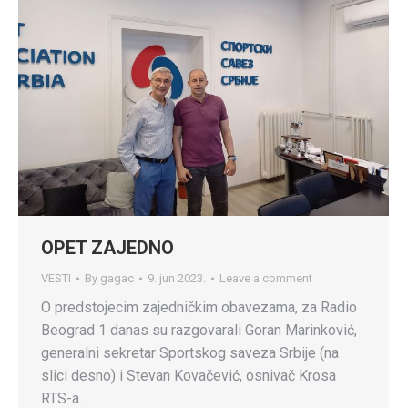
OPET ZAJEDNO
VESTI
By
gagac
9. jun 2023.
Leave a comment
O predstojecim zajedničkim obavezama, za Radio
Beograd 1 danas su razgovarali Goran Marinković,
generalni sekretar Sportskog saveza Srbije (na
slici desno) i Stevan Kovačević, osnivač Krosa
RTS-a.