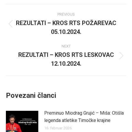
Facebook
Twitter
Post
PREVIOUS
navigation
REZULTATI – KROS RTS POŽAREVAC
Previous
05.10.2024.
post:
NEXT
REZULTATI – KROS RTS LESKOVAC
Next
12.10.2024.
post:
Povezani članci
Preminuo Miodrag Grujić – Miša: Otišla
legenda atletike Timočke krajine
16. februar 2026.