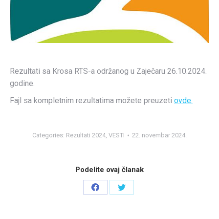
Rezultati sa Krosa RTS-a održanog u Zaječaru 26.10.2024.
godine.
Fajl sa kompletnim rezultatima možete preuzeti
ovde.
Categories:
Rezultati 2024
,
VESTI
22. novembar 2024.
Podelite ovaj članak
Share
Share
on
on