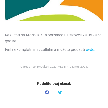
Rezultati sa Krosa RTS-a održanog u Rekovcu 20.05.2023.
godine
Fajl sa kompletnim rezultatima možete preuzeti
ovde.
Categories:
Rezultati 2023
,
VESTI
26. maj 2023.
Podelite ovaj članak
Share
Share
on
on