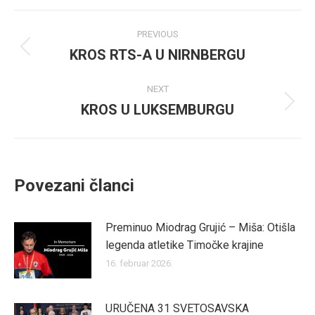
Facebook
Twitter
Post
PREVIOUS
navigation
KROS RTS-A U NIRNBERGU
Previous
post:
NEXT
KROS U LUKSEMBURGU
Next
post:
Povezani članci
Preminuo Miodrag Grujić – Miša: Otišla
legenda atletike Timočke krajine
16. februar 2026.
URUČENA 31 SVETOSAVSKA