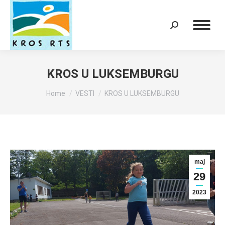
Search:
KROS U LUKSEMBURGU
You are here:
Home
VESTI
KROS U LUKSEMBURGU
maj
29
2023