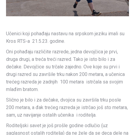
Učenici koji pohađaju nastavu na srpskom jeziku imali su
Kros RTS-a 21.5.23. godine.
Oni pohađaju različite razrede, jedna devojčica je prvi,
druga drugi, a treća treći razred. Tako je isto bilo i za
dečake. Devojčice su trčale zajedno. Ove koje su prvi i
drugi razred su završile trku nakon 200 metara, a učenica
trećeg razreda je zadnjih 100 metara istrčala sa svojim
mlađim bratom.
Slično je bilo i za dečake, dvojica su završila trku posle
200 metara, a đak trećeg razreda je istrčao još sto metara,
sam, uz navijanje ostalih učenika i roditelja.
Roditeljski savet je još prošle godine odlučio (uz
saglasnost ostalih roditelja) da ne žele da se deca dele na