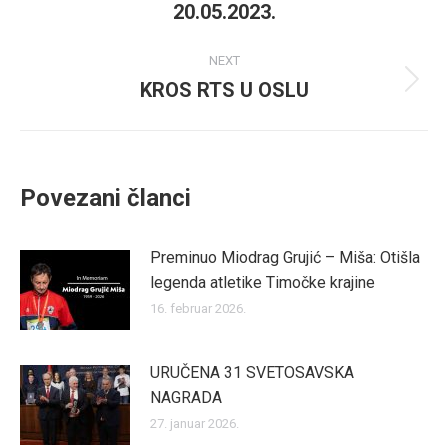
20.05.2023.
post:
NEXT
KROS RTS U OSLU
Next
post:
Povezani članci
Preminuo Miodrag Grujić – Miša: Otišla
legenda atletike Timočke krajine
16. februar 2026.
URUČENA 31 SVETOSAVSKA
NAGRADA
27. januar 2026.