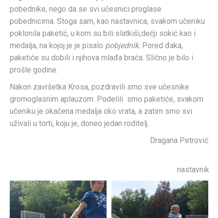
pobednike, nego da se svi učesnici proglase
pobednicima. Stoga sam, kao nastavnica, svakom učeniku
poklonila paketić, u kom su bili slatkiši,dečji sokić kao i
medalja, na kojoj je je pisalo
pobjednik
. Pored đaka,
paketiće su dobili i njihova mlađa braća. Slično je bilo i
prošle godine.
Nakon završetka Krosa, pozdravili smo sve učesnike
gromoglasnim aplauzom. Podelili smo paketiće, svakom
učeniku je okačena medalja oko vrata, a zatim smo svi
uživali u torti, koju je, doneo jedan roditelj.
Dragana Petrović
nastavnik