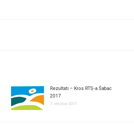
on
on
Facebook
Twitter
Next
post:
Rezultati – Kros RTS-a Šabac
2017
7. oktobar 2017.