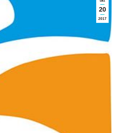
okt
20
2017