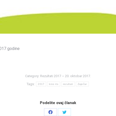
2017 godine
Category:
Rezultati 2017
20. oktobar 2017.
Tags:
2017
kros rts
rezultati
Zaječar
Podelite ovaj članak
Share
Share