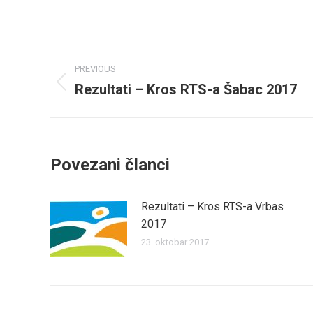
Post
PREVIOUS
navigation
Rezultati – Kros RTS-a Šabac 2017
Previous
post:
Povezani članci
Rezultati – Kros RTS-a Vrbas
2017
23. oktobar 2017.