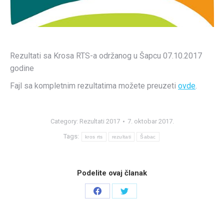
Rezultati sa Krosa RTS-a održanog u Šapcu 07.10.2017
godine
Fajl sa kompletnim rezultatima možete preuzeti
ovde
.
Category:
Rezultati 2017
7. oktobar 2017.
Tags:
kros rts
rezultati
Šabac
Podelite ovaj članak
Share
Share
on
on