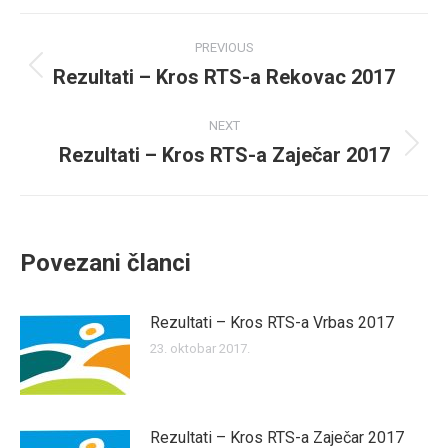
Facebook
Twitter
Post
PREVIOUS
navigation
Rezultati – Kros RTS-a Rekovac 2017
Previous
post:
NEXT
Rezultati – Kros RTS-a Zaječar 2017
Next
post:
Povezani članci
Rezultati – Kros RTS-a Vrbas 2017
23. oktobar 2017.
Rezultati – Kros RTS-a Zaječar 2017