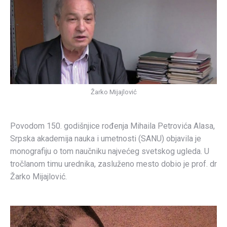
Žarko Mijajlović
Povodom 150. godišnjice rođenja Mihaila Petrovića Alasa,
Srpska akademija nauka i umetnosti (SANU) objavila je
monografiju o tom naučniku najvećeg svetskog ugleda. U
tročlanom timu urednika, zasluženo mesto dobio je prof. dr
Žarko Mijajlović.