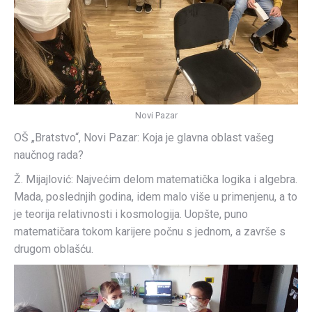
Novi Pazar
OŠ „Bratstvo“, Novi Pazar: Koja je glavna oblast vašeg
naučnog rada?
Ž. Mijajlović: Najvećim delom matematička logika i algebra.
Mada, poslednjih godina, idem malo više u primenjenu, a to
je teorija relativnosti i kosmologija. Uopšte, puno
matematičara tokom karijere počnu s jednom, a završe s
drugom oblašću.