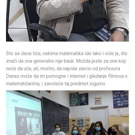
Što se dece tiče, nekima matematika ide lako i vole je, što
znači da ona generalno nije bauk. Možda jeste za one koji
neće da uče, ali, mislim, da najviše zavisi od profesora.
Danas može da im pomogne i internet i gledanje filmova o
matematičarima, i zavoleće taj predmet sigurno.