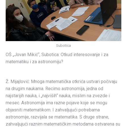
Subotica
OŠ „Jovan Mikić“, Subotica: Otkud interesovanje i za
matematiku i za astronomiju?
Ž. Mijajlović: Mnoga matematička otkrića ustvari počivaju
na drugim naukama. Recimo astronomija, jedna od
najstarijih nauka, i „najviših“ nauka, mislim na zvezde i
mesec. Astronomija ima razne pojave koje se mogu
objasniti matematikom. I zahvaljujući potrebama
astronomije, razvijala se matematika. S druge strane,
zahvaljujući raznim matematičkim metodama ostvarena su