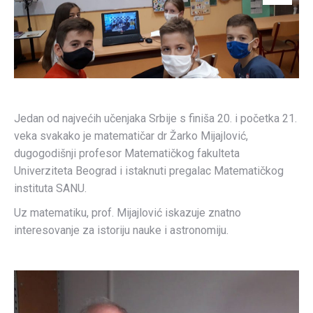
Jedan od najvećih učenjaka Srbije s finiša 20. i početka 21.
veka svakako je matematičar dr Žarko Mijajlović,
dugogodišnji profesor Matematičkog fakulteta
Univerziteta Beograd i istaknuti pregalac Matematičkog
instituta SANU.
Uz matematiku, prof. Mijajlović iskazuje znatno
interesovanje za istoriju nauke i astronomiju.