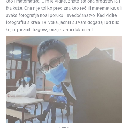
kao i matematika. Čim je vidite, znate šta ona predstavlja i
šta kaže. Ona nije toliko precizna kao reč ili matematika, ali
svaka fotografija nosi poruku i svedočanstvo. Kad vidite
fotografiju s kraja 19. veka, jasniji su vam događaji od bilo
kojih pisanih tragova, ona je verni dokument.
Stapar