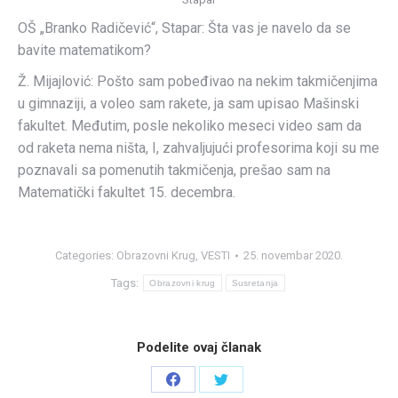
OŠ „Branko Radičević“, Stapar: Šta vas je navelo da se
bavite matematikom?
Ž. Mijajlović: Pošto sam pobeđivao na nekim takmičenjima
u gimnaziji, a voleo sam rakete, ja sam upisao Mašinski
fakultet. Međutim, posle nekoliko meseci video sam da
od raketa nema ništa, I, zahvaljujući profesorima koji su me
poznavali sa pomenutih takmičenja, prešao sam na
Matematički fakultet 15. decembra.
Categories:
Obrazovni Krug
,
VESTI
25. novembar 2020.
Tags:
Obrazovni krug
Susretanja
Podelite ovaj članak
Share
Share