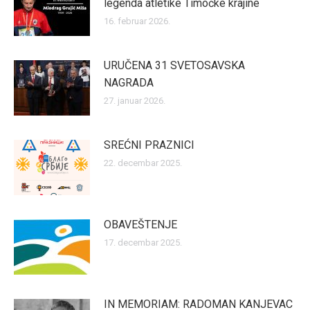
legenda atletike Timočke krajine
16. februar 2026.
URUČENA 31 SVETOSAVSKA
NAGRADA
27. januar 2026.
SREĆNI PRAZNICI
22. decembar 2025.
OBAVEŠTENJE
17. decembar 2025.
IN MEMORIAM: RADOMAN KANJEVAC