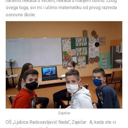
naravno nekada u većem, nekada u manjem obimu. Zbog
svega toga, svi mi i učimo matematiku od prvog razreda
osnovne škole.
Zaječar
OŠ „Ljubica Radosavljević Nada“, Zaječar: A, kada ste vi