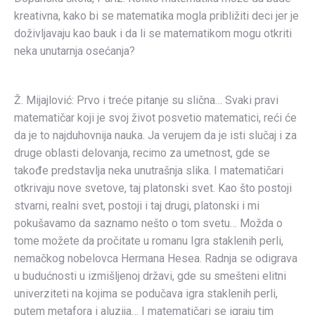
kreativna, kako bi se matematika mogla približiti deci jer je
doživljavaju kao bauk i da li se matematikom mogu otkriti
neka unutarnja osećanja?
Ž. Mijajlović: Prvo i treće pitanje su slična… Svaki pravi
matematičar koji je svoj život posvetio matematici, reći će
da je to najduhovnija nauka. Ja verujem da je isti slučaj i za
druge oblasti delovanja, recimo za umetnost, gde se
takođe predstavlja neka unutrašnja slika. I matematičari
otkrivaju nove svetove, taj platonski svet. Kao što postoji
stvarni, realni svet, postoji i taj drugi, platonski i mi
pokušavamo da saznamo nešto o tom svetu… Možda o
tome možete da pročitate u romanu Igra staklenih perli,
nemačkog nobelovca Hermana Hesea. Radnja se odigrava
u budućnosti u izmišljenoj državi, gde su smešteni elitni
univerziteti na kojima se podučava igra staklenih perli,
putem metafora i aluzija… I matematičari se igraju tim