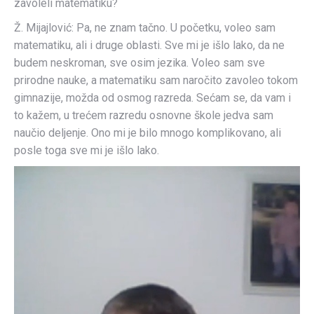
zavoleli matematiku?
Ž. Mijajlović: Pa, ne znam tačno. U početku, voleo sam
matematiku, ali i druge oblasti. Sve mi je išlo lako, da ne
budem neskroman, sve osim jezika. Voleo sam sve
prirodne nauke, a matematiku sam naročito zavoleo tokom
gimnazije, možda od osmog razreda. Sećam se, da vam i
to kažem, u trećem razredu osnovne škole jedva sam
naučio deljenje. Ono mi je bilo mnogo komplikovano, ali
posle toga sve mi je išlo lako.