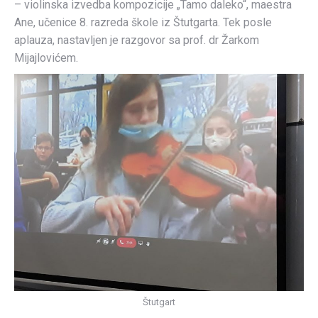
– violinska izvedba kompozicije „Tamo daleko“, maestra
Ane, učenice 8. razreda škole iz Štutgarta. Tek posle
aplauza, nastavljen je razgovor sa prof. dr Žarkom
Mijajlovićem.
Štutgart