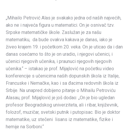
„Mihailo Petrović Alas je svakako jedna od naših najvećih,
ako ne i najveća figura u matematici. On je osnivač tzv.
Srpske matematičke škole. Zaslužan je za našu
matematiku, da bude ovakva kakava je danas, iako je
živeo krajem 19. i početkom 20. veka. On je uticao da i dan
danas osećamo to što je on uradio, i njegovi učenici, i
učenici njegovih učenika, i praunuci njegovih njegovih
učenika.“ – istakao je prof. Mijajlović na početku video
konferencije s učenicima naših dopunskih škola iz Italije,
Francuske i Nemačke, kao i sa đacima redovnih škola iz
Srbije. Na unapred dobijeno pitanje o Mihailu Petroviću
Alasau, prof. Mijajlović je još dodao: „On je bio ugledan
profesor Beogradskog univerziteta, ali i ribar, književnik,
folozof, muzičar, svetski putnik i putopisac. Bio je doktor
matematike, uz stečeni lisans iz matematike, fizike i
hemije na Sorboni.“