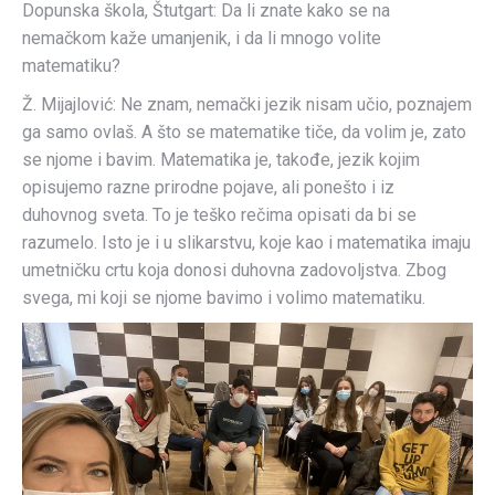
Dopunska škola, Štutgart: Da li znate kako se na
nemačkom kaže umanjenik, i da li mnogo volite
matematiku?
Ž. Mijajlović: Ne znam, nemački jezik nisam učio, poznajem
ga samo ovlaš. A što se matematike tiče, da volim je, zato
se njome i bavim. Matematika je, takođe, jezik kojim
opisujemo razne prirodne pojave, ali ponešto i iz
duhovnog sveta. To je teško rečima opisati da bi se
razumelo. Isto je i u slikarstvu, koje kao i matematika imaju
umetničku crtu koja donosi duhovna zadovoljstva. Zbog
svega, mi koji se njome bavimo i volimo matematiku.