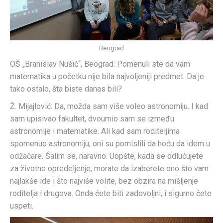
Beograd
OŠ „Branislav Nušić“, Beograd: Pomenuli ste da vam
matematika u početku nije bila najvoljeniji predmet. Da je
tako ostalo, šta biste danas bili?
Ž. Mijajlović: Da, možda sam više voleo astronomiju. I kad
sam upisivao fakultet, dvoumio sam se između
astronomije i matematike. Ali kad sam roditeljima
spomenuo astronomiju, oni su pomislili da hoću da idem u
odžačare. Šalim se, naravno. Uopšte, kada se odlučujete
za životno opredeljenje, morate da izaberete ono što vam
najlakše ide i što najviše volite, bez obzira na mišljenje
roditelja i drugova. Onda ćete biti zadovoljni, i sigurno ćete
uspeti.