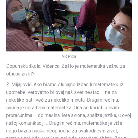
Vićenca
Dopunska škola, Vićenca: Zašto je matematika važna za
običan život?
Ž. Mijajlović: Ako bismo slučajno izbacili matematiku iz
upotrebe, verovatno bi ovaj naš svet nestao – ne za
nekoliko sati, već za nekoliko minuta. Drugim rečima,
svuda je ugrađena matematika. Ona se koristi u svim
proračunima – od mašina, leta aviona, analiza jezika, u ovoj
našoj komunikaciji… Drugim rečima, matematika je više
nego bazna nauka, neophodna za svakodnevni život,