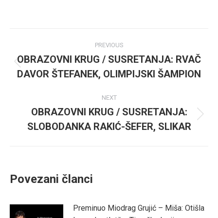
on
on
Facebook
Twitter
Post
PREVIOUS
navigation
OBRAZOVNI KRUG / SUSRETANJA: RVAČ
Previous
DAVOR ŠTEFANEK, OLIMPIJSKI ŠAMPION
post:
NEXT
OBRAZOVNI KRUG / SUSRETANJA:
Next
SLOBODANKA RAKIĆ-ŠEFER, SLIKAR
post:
Povezani članci
Preminuo Miodrag Grujić – Miša: Otišla