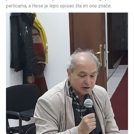
perlicama, a Hese je lepo opisao šta im one znače.