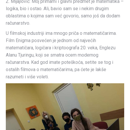
Ž. Mijajlović: Moj primarni i glavni predmet je matematika –
logika, bio i ostao. Ali, bavio sam se i nekim drugim
oblastima o kojima sam već govorio, samo još da dodam
računarstvo.
U filmskoj industriji ima mnogo priča o matematičarima.
Film Enigma posvećen je jednom od najvećih
matematičara, logičara i kriptoografa 20. veka, Englezu
Alanu Tjuringu, koji se smatra ocem modernog
računarstva. Kad god imate poteškoća, setite se tog i
ostalih filmova o matematičarima, pa ćete je lakše
razumeti i više voleti.