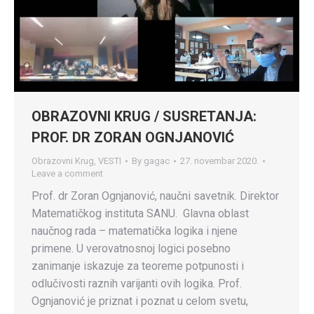
OBRAZOVNI KRUG / SUSRETANJA:
PROF. DR ZORAN OGNJANOVIĆ
Obrazovni Krug
,
VESTI
By
gagac
27. novembar 2020.
Leave a comment
Prof. dr Zoran Ognjanović, naučni savetnik. Direktor
Matematičkog instituta SANU. Glavna oblast
naučnog rada – matematička logika i njene
primene. U verovatnosnoj logici posebno
zanimanje iskazuje za teoreme potpunosti i
odlučivosti raznih varijanti ovih logika. Prof.
Ognjanović je priznat i poznat u celom svetu,