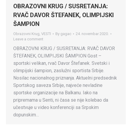
OBRAZOVNI KRUG / SUSRETANJA:
RVAČ DAVOR ŠTEFANEK, OLIMPIJSKI
ŠAMPION
Obrazovni Krug
,
VESTI
By
gagac
24. novembar 2020.
Leave a comment
OBRAZOVNI KRUG / SUSRETANJA: RVAČ DAVOR
ŠTEFANEK, OLIMPIJSKI ŠAMPION Gost –
sportski velikan, rvač Davor Štefanek. Svetski i
olimpijski šampion, zaslužni sportista Srbije.
Nosilac nacionalnog priznanja. Aktuelni predsednik
Sportskog saveza Srbije, najveće nevladine
sportske organizacije na Balkanu. Iako na
pripremama u Senti, ni časa se nije kolebao da
učestvuje u video konferenciji sa Srpskim
dopunskim…