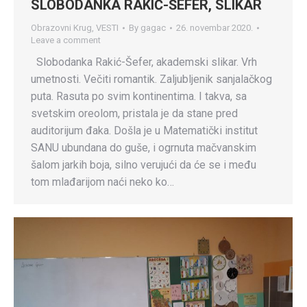
SLOBODANKA RAKIĆ-ŠEFER, SLIKAR
Obrazovni Krug
,
VESTI
By
gagac
26. novembar 2020.
Leave a comment
Slobodanka Rakić-Šefer, akademski slikar. Vrh
umetnosti. Večiti romantik. Zaljubljenik sanjalačkog
puta. Rasuta po svim kontinentima. I takva, sa
svetskim oreolom, pristala je da stane pred
auditorijum đaka. Došla je u Matematički institut
SANU ubundana do guše, i ogrnuta mačvanskim
šalom jarkih boja, silno verujući da će se i među
tom mlađarijom naći neko ko…