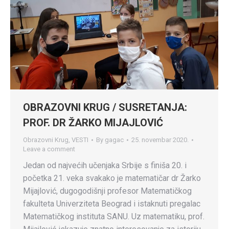
OBRAZOVNI KRUG / SUSRETANJA:
PROF. DR ŽARKO MIJAJLOVIĆ
Obrazovni Krug
,
VESTI
By
gagac
25. novembar 2020.
Leave a comment
Jedan od najvećih učenjaka Srbije s finiša 20. i
početka 21. veka svakako je matematičar dr Žarko
Mijajlović, dugogodišnji profesor Matematičkog
fakulteta Univerziteta Beograd i istaknuti pregalac
Matematičkog instituta SANU. Uz matematiku, prof.