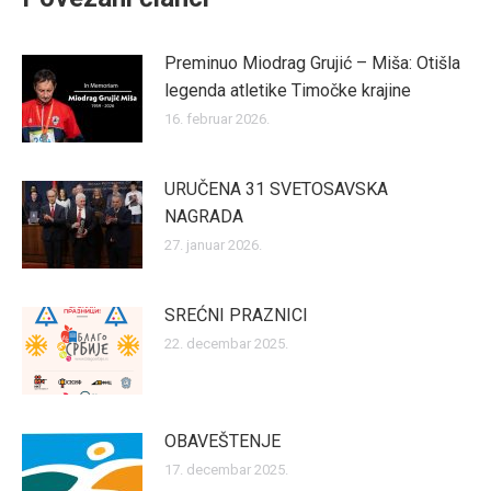
Preminuo Miodrag Grujić – Miša: Otišla
legenda atletike Timočke krajine
16. februar 2026.
URUČENA 31 SVETOSAVSKA
NAGRADA
27. januar 2026.
SREĆNI PRAZNICI
22. decembar 2025.
OBAVEŠTENJE
17. decembar 2025.