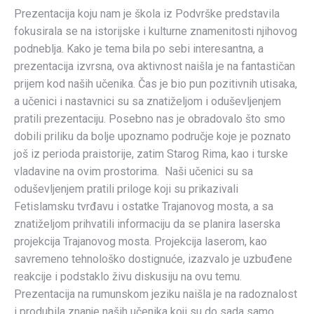
Prezentacija koju nam je škola iz Podvrške predstavila
fokusirala se na istorijske i kulturne znamenitosti njihovog
podneblja. Kako je tema bila po sebi interesantna, a
prezentacija izvrsna, ova aktivnost naišla je na fantastičan
prijem kod naših učenika. Čas je bio pun pozitivnih utisaka,
a učenici i nastavnici su sa znatiželjom i oduševljenjem
pratili prezentaciju. Posebno nas je obradovalo što smo
dobili priliku da bolje upoznamo područje koje je poznato
još iz perioda praistorije, zatim Starog Rima, kao i turske
vladavine na ovim prostorima. Naši učenici su sa
oduševljenjem pratili priloge koji su prikazivali
Fetislamsku tvrđavu i ostatke Trajanovog mosta, a sa
znatiželjom prihvatili informaciju da se planira laserska
projekcija Trajanovog mosta. Projekcija laserom, kao
savremeno tehnološko dostignuće, izazvalo je uzbuđene
reakcije i podstaklo živu diskusiju na ovu temu.
Prezentacija na rumunskom jeziku naišla je na radoznalost
i produbila znanje naših učenika koji su do sada samo