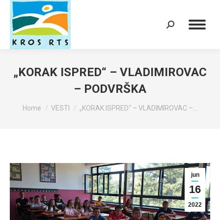
Search:
„KORAK ISPRED“ – VLADIMIROVAC
– PODVRŠKA
You are here:
Home
VESTI
„KORAK ISPRED“ – VLADIMIROVAC –…
jun
16
2022