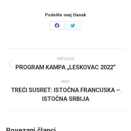
Podelite ovaj članak
Share
Share
on
on
Facebook
Twitter
Post
PREVIOUS
navigation
PROGRAM KAMPA „LESKOVAC 2022“
Previous
post:
NEXT
TREĆI SUSRET: ISTOČNA FRANCUSKA –
Next
ISTOČNA SRBIJA
post:
Povezani članci