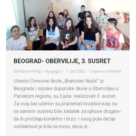
BEOGRAD- OBERVILIJE, 3. SUSRET
Obrazovni Krug
By
gagac
7. jun 2022.
Leave a comment
Učenici Osnovne škole „Branislav Nušić“ iz
Beograda i srpske dopunske škole u Obervilijeu u
Pariskom regionu, su 3.juna realizovali 3. susret.
Za ovaj čas učenici su pripremali brzalice koje su
na samom susretu bile zadatak za njihove drugare-
da ih pročitaju korektno i brzo. I ovog puta dečija
solidarnost je bila na nivou, deca iz…