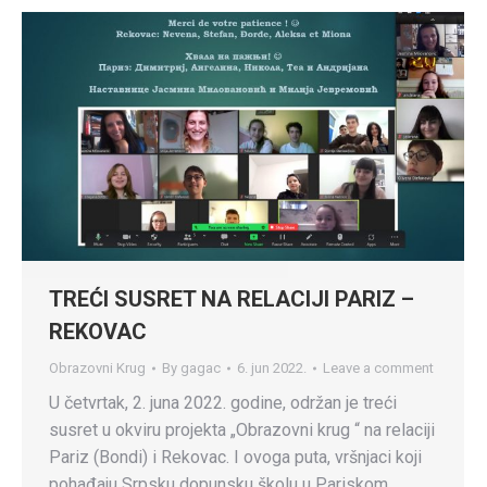
TREĆI SUSRET NA RELACIJI PARIZ –
REKOVAC
Obrazovni Krug
By
gagac
6. jun 2022.
Leave a comment
U četvrtak, 2. juna 2022. godine, održan je treći
susret u okviru projekta „Obrazovni krug “ na relaciji
Pariz (Bondi) i Rekovac. I ovoga puta, vršnjaci koji
pohađaju Srpsku dopunsku školu u Pariskom