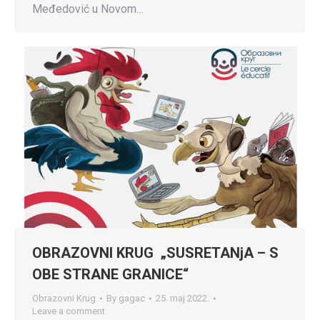
Međedović u Novom…
OBRAZOVNI KRUG „SUSRETANjA – S
OBE STRANE GRANICE“
Obrazovni Krug
By
gagac
25. maj 2022.
Leave a comment