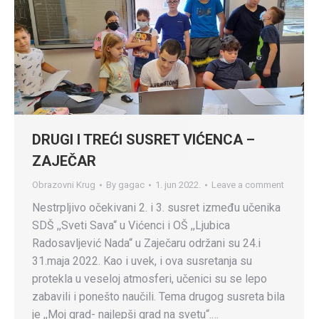
DRUGI I TREĆI SUSRET VIĆENCA –
ZAJEČAR
Obrazovni Krug
By
gagac
1. jun 2022.
Leave a comment
Nestrpljivo očekivani 2. i 3. susret između učenika
SDŠ ,,Sveti Sava“ u Vićenci i OŠ ,,Ljubica
Radosavljević Nada“ u Zaječaru održani su 24.i
31.maja 2022. Kao i uvek, i ova susretanja su
protekla u veseloj atmosferi, učenici su se lepo
zabavili i ponešto naučili. Tema drugog susreta bila
je ,,Moj grad- najlepši grad na svetu“.…