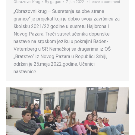
Obrazovni Krug
By
gagac
7. jun 2022.
Leave a comment
„Obrazovni krug – Susretanja sa obe strane
granice“ je projekat koji je dobio svoju završnicu za
školsku 2021/22.godine u susretu Hajlbrona i
Novog Pazara. Treći susret učenika dopunske
nastave na srpskom jeziku u pokrajini Baden-
Virtemberg u SR Nemačkoj sa drugarima iz OŠ
„Bratstvo“ iz Novog Pazara u Republici Srbiji,
održan je 25.maja 2022.godine. Učenici
nastavnice…