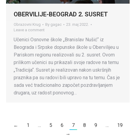
OBERVILIJE-BEOGRAD 2. SUSRET
Obrazovni Krug
By
gagac
23. maj 2022.
Leave a comment
Učenici Osnovne škole „Branislav Nušić“ iz
Beograda i Srpske dopunske škole u Obervilijeu u
Pariskom regionu realizovali su 2. susret. Ovom
prilikom učenici su prikazali svoje radove na temu
„Tradicija“. Susret je realizovan nakon uskršnjih
praznika pa su radovi bili upravo na tu temu. Čas je
sada već tradicionalno započet pozdravljanjem
drugara, uz radost ponovnog…
←
1
…
5
6
7
8
9
…
19
→