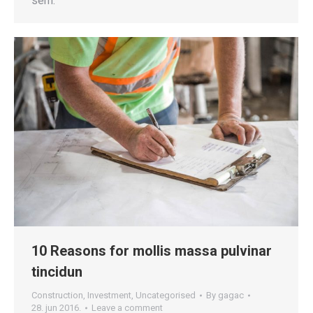
sem.
10 Reasons for mollis massa pulvinar
tincidun
Construction
,
Investment
,
Uncategorised
By
gagac
28. jun 2016.
Leave a comment