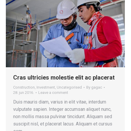
Cras ultricies molestie elit ac placerat
Construction
,
Investment
,
Uncategorised
By
gagac
28. jun 2016.
Leave a comment
Duis mauris diam, varius in elit vitae, interdum
vulputate sapien. Integer accumsan aliquet nunc,
non mollis massa pulvinar tincidunt. Aliquam sed
suscipit nisl, et placerat lacus. Aliquam et cursus