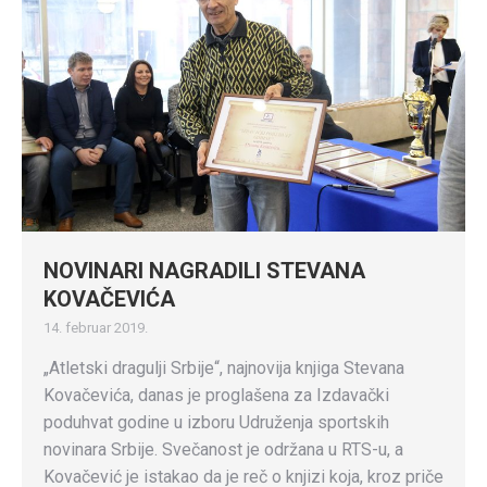
NOVINARI NAGRADILI STEVANA
KOVAČEVIĆA
14. februar 2019.
„Atletski dragulji Srbije“, najnovija knjiga Stevana
Kovačevića, danas je proglašena za Izdavački
poduhvat godine u izboru Udruženja sportskih
novinara Srbije. Svečanost je održana u RTS-u, a
Kovačević je istakao da je reč o knjizi koja, kroz priče