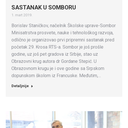
SASTANAK U SOMBORU
1. mart 2019.
Borislav Staničkov, načelnik Školske uprave-Sombor
Minisatrstva prosvete, nauke i tehnološkog razvoja,
odlično je organizovao prvi pripremni sastanak pred
početak 29. Krosa RTS-a. Sombor je još prošle
godine, uz još pet gradova iz Srbije, stao uz
Obrazovni krug autora dr Gordane Stepić. U
Obrazovnom krugu je i ove godine sa Srpskom
dopunskom školom iz Francuske. Međutim,…
Detaljnije