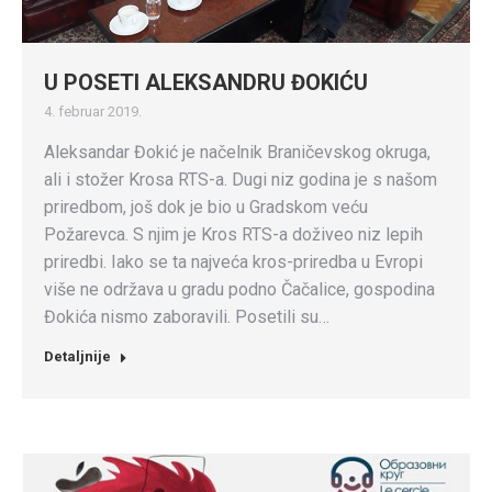
U POSETI ALEKSANDRU ĐOKIĆU
4. februar 2019.
Aleksandar Đokić je načelnik Braničevskog okruga,
ali i stožer Krosa RTS-a. Dugi niz godina je s našom
priredbom, još dok je bio u Gradskom veću
Požarevca. S njim je Kros RTS-a doživeo niz lepih
priredbi. Iako se ta najveća kros-priredba u Evropi
više ne održava u gradu podno Čačalice, gospodina
Đokića nismo zaboravili. Posetili su…
Detaljnije