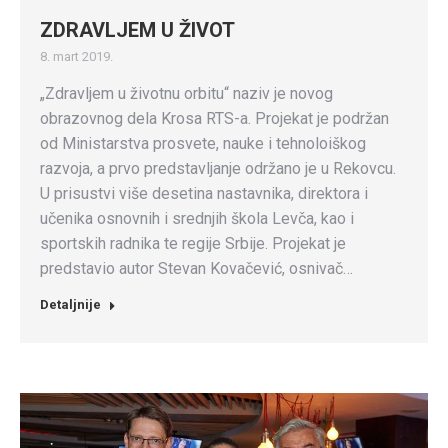
ZDRAVLJEM U ŽIVOT
8. mart 2019.
„Zdravljem u životnu orbitu“ naziv je novog
obrazovnog dela Krosa RTS-a. Projekat je podržan
od Ministarstva prosvete, nauke i tehnoloiškog
razvoja, a prvo predstavljanje održano je u Rekovcu.
U prisustvi više desetina nastavnika, direktora i
učenika osnovnih i srednjih škola Levča, kao i
sportskih radnika te regije Srbije. Projekat je
predstavio autor Stevan Kovačević, osnivač…
Detaljnije