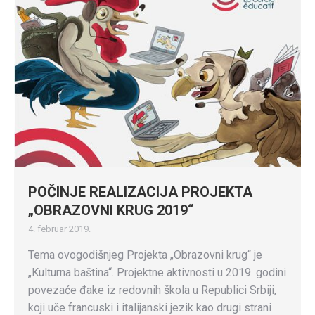
POČINJE REALIZACIJA PROJEKTA
„OBRAZOVNI KRUG 2019“
4. februar 2019.
Tema ovogodišnjeg Projekta „Obrazovni krug“ je
„Kulturna baština“. Projektne aktivnosti u 2019. godini
povezaće đake iz redovnih škola u Republici Srbiji,
koji uče francuski i italijanski jezik kao drugi strani