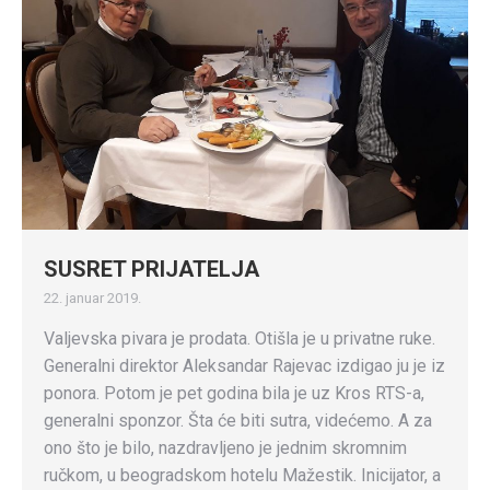
SUSRET PRIJATELJA
22. januar 2019.
Valjevska pivara je prodata. Otišla je u privatne ruke.
Generalni direktor Aleksandar Rajevac izdigao ju je iz
ponora. Potom je pet godina bila je uz Kros RTS-a,
generalni sponzor. Šta će biti sutra, videćemo. A za
ono što je bilo, nazdravljeno je jednim skromnim
ručkom, u beogradskom hotelu Mažestik. Inicijator, a