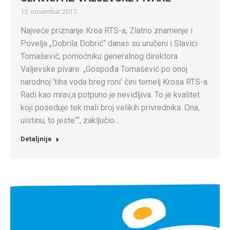
15. novembar 2017.
Najveće priznanje Kroa RTS-a, Zlatno znamenje i
Povelja „Dobrila Dobrić“ danas su uručeni i Slavici
Tomašević, pomoćniku generalnog direktora
Valjevske pivare. „Gospođa Tomašević po onoj
narodnoj ‘tiha voda breg roni’ čini temelj Krosa RTS-a.
Radi kao mrav,a potpuno je nevidljiva. To je kvalitet
koji poseduje tek mali broj velikih privrednika. Ona,
uistinu, to jeste““, zaključio…
Detaljnije