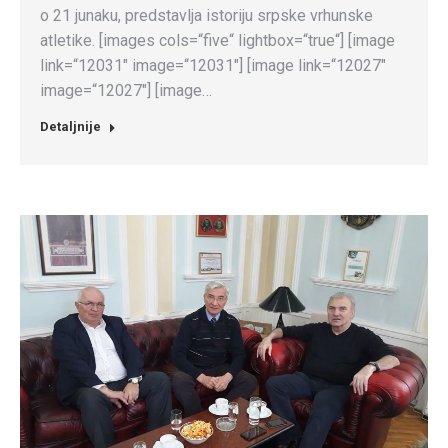
o 21 junaku, predstavlja istoriju srpske vrhunske
atletike. [images cols=“five“ lightbox=“true“] [image
link=“12031″ image=“12031″] [image link=“12027″
image=“12027″] [image…
Detaljnije