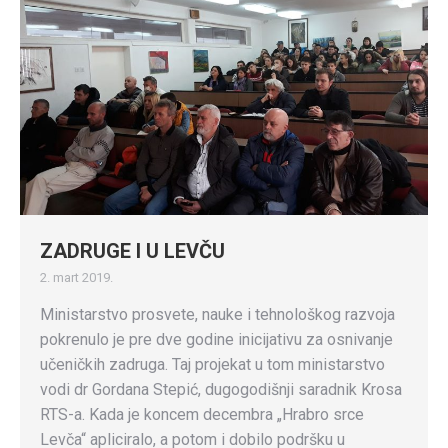
ZADRUGE I U LEVČU
2. mart 2019.
Ministarstvo prosvete, nauke i tehnološkog razvoja
pokrenulo je pre dve godine inicijativu za osnivanje
učeničkih zadruga. Taj projekat u tom ministarstvo
vodi dr Gordana Stepić, dugogodišnji saradnik Krosa
RTS-a. Kada je koncem decembra „Hrabro srce
Levča“ apliciralo, a potom i dobilo podršku u