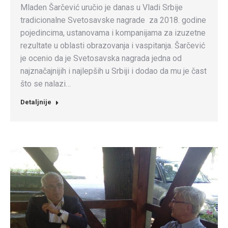
Mladen Šarčević uručio je danas u Vladi Srbije
tradicionalne Svetosavske nagrade za 2018. godine
pojedincima, ustanovama i kompanijama za izuzetne
rezultate u oblasti obrazovanja i vaspitanja. Šarčević
je ocenio da je Svetosavska nagrada jedna od
najznačajnijih i najlepših u Srbiji i dodao da mu je čast
što se nalazi…
Detaljnije