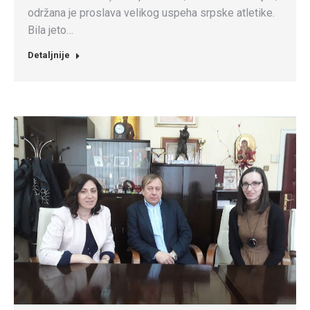
održana je proslava velikog uspeha srpske atletike.
Bila jeto…
Detaljnije