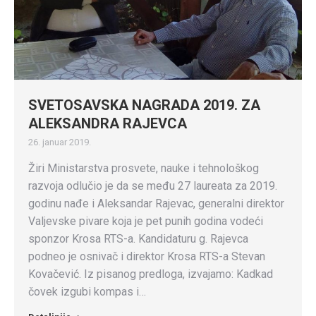
SVETOSAVSKA NAGRADA 2019. ZA
ALEKSANDRA RAJEVCA
26. januar 2019.
Žiri Ministarstva prosvete, nauke i tehnološkog
razvoja odlučio je da se među 27 laureata za 2019.
godinu nađe i Aleksandar Rajevac, generalni direktor
Valjevske pivare koja je pet punih godina vodeći
sponzor Krosa RTS-a. Kandidaturu g. Rajevca
podneo je osnivač i direktor Krosa RTS-a Stevan
Kovačević. Iz pisanog predloga, izvajamo: Kadkad
čovek izgubi kompas i…