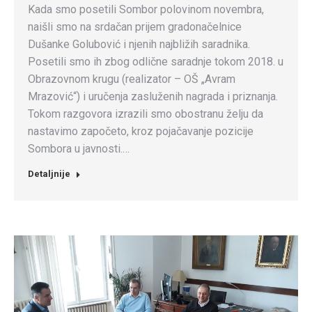
Kada smo posetili Sombor polovinom novembra,
naišli smo na srdačan prijem gradonačelnice
Dušanke Golubović i njenih najbližih saradnika.
Posetili smo ih zbog odlične saradnje tokom 2018. u
Obrazovnom krugu (realizator – OŠ „Avram
Mrazović“) i uručenja zasluženih nagrada i priznanja.
Tokom razgovora izrazili smo obostranu želju da
nastavimo započeto, kroz pojačavanje pozicije
Sombora u javnosti.…
Detaljnije