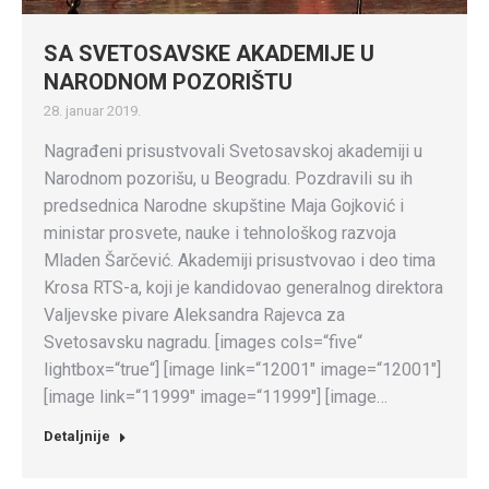
SA SVETOSAVSKE AKADEMIJE U
NARODNOM POZORIŠTU
28. januar 2019.
Nagrađeni prisustvovali Svetosavskoj akademiji u
Narodnom pozorišu, u Beogradu. Pozdravili su ih
predsednica Narodne skupštine Maja Gojković i
ministar prosvete, nauke i tehnološkog razvoja
Mladen Šarčević. Akademiji prisustvovao i deo tima
Krosa RTS-a, koji je kandidovao generalnog direktora
Valjevske pivare Aleksandra Rajevca za
Svetosavsku nagradu. [images cols=“five“
lightbox=“true“] [image link=“12001″ image=“12001″]
[image link=“11999″ image=“11999″] [image…
Detaljnije