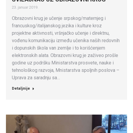
23. januar 2019.
Obrazovni krug je učenje srpskog/maternjeg i
francuskog/italijanskog jezika i kulture kroz
projektne aktivnosti, vršnjačko učenje i direktnu,
vođenu komunikaciju između učenika naših redovnih
i dopunskih škola van zemlje i to korišćenjem
elektronskih alata. Obrazovni krug je zaživeo prošle
godine uz podršku Ministarstva prosvete, nauke i
tehnološkog razvoja, Mnistarstva spoljnih poslova –
Uprava za saradnju sa…
Detaljnije