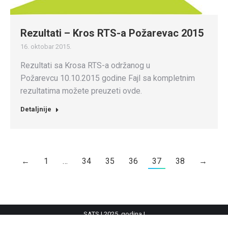
Rezultati – Kros RTS-a Požarevac 2015
16. oktobar 2015.
Rezultati sa Krosa RTS-a održanog u
Požarevcu 10.10.2015 godine Fajl sa kompletnim
rezultatima možete preuzeti ovde.
Detaljnije
←
1
…
34
35
36
37
38
→
SATS | 2025. godina |