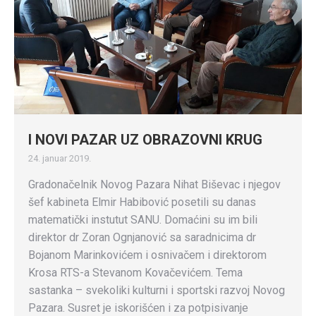
I NOVI PAZAR UZ OBRAZOVNI KRUG
24. januar 2019.
Gradonačelnik Novog Pazara Nihat Biševac i njegov
šef kabineta Elmir Habibović posetili su danas
matematički instutut SANU. Domaćini su im bili
direktor dr Zoran Ognjanović sa saradnicima dr
Bojanom Marinkovićem i osnivačem i direktorom
Krosa RTS-a Stevanom Kovačevićem. Tema
sastanka – svekoliki kulturni i sportski razvoj Novog
Pazara. Susret je iskorišćen i za potpisivanje