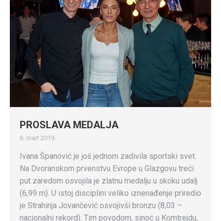
PROSLAVA MEDALJA
6. mart 2019.
Ivana Španović je još jednom zadivila sportski svet.
Na Dvoranskom prvenstvu Evrope u Glazgovu treći
put zaredom osvojila je zlatnu medalju u skoku udalj
(6,99 m). U istoj disciplini veliko iznenađenje priredio
je Strahinja Jovančević osvojivši bronzu (8,03 –
nacionalni rekord). Tim povodom, sinoć u Komtrejdu,