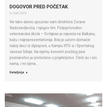
DOGOVOR PRED POČETAK
4. mart 2019.
Ne tako davno upoznao sam direktora Zorana
Radosavljevića, i njegov tim. Poljoprivredno-
veterinarska škola – Svilajnac je najveća na Balkanu,
kažu i najreprezentativnija. Bila je uzorni domaćin
našoj deci iz dijaspore, u Kampu RTS-a i Sportskog
saveza Srbije. Na njemu, koncem prošlog juna
poznanstvo je pretočeno u prijateljstvo. Činili su i oni
nama, i mi njima.…
Detaljnije