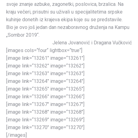
svoje znanje azbuke, zagonetki, poslovica, brzalica. Na
kraju večeri, prisutni su uživali u specijalitetima srpske
kuhinje donetih iz krajeva ekipa koje su se predstavile.
Bio je ovo još jedan dan nezaboravnog druženja na Kampu
„Sombor 2019“.
Jelena Jovanović i Dragana Vučković
[images cols=“four“ lightbox=“true“]
[image link=“13261″ image=“13261″]
[image link=“13262″ image=“13262″]
[image link=“13263″ image=“13263″]
[image link=“13264″ image=“13264″]
[image link=“13265″ image=“13265″]
[image link=“13266″ image=“13266″]
[image link=“13267″ image=“13267″]
[image link=“13268″ image=“13268″]
[image link=“13269″ image=“13269″]
[image link=“13270″ image=“13270″]
[/images]