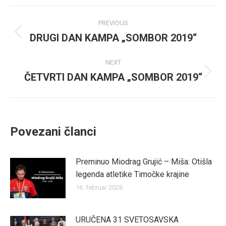
Facebook
Twitter
Post
PREVIOUS
navigation
DRUGI DAN KAMPA „SOMBOR 2019“
Previous
post:
NEXT
ČETVRTI DAN KAMPA „SOMBOR 2019“
Next
post:
Povezani članci
Preminuo Miodrag Grujić – Miša: Otišla
legenda atletike Timočke krajine
16. februar 2026.
URUČENA 31 SVETOSAVSKA