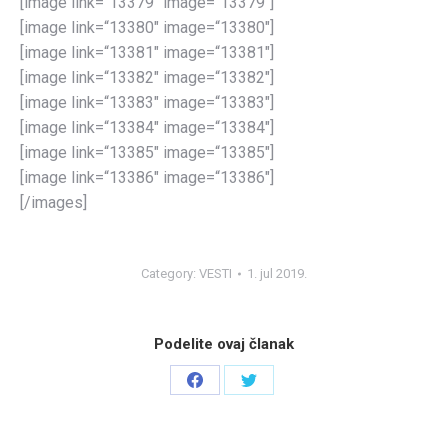
[image link=“13379″ image=“13379″]
[image link=“13380″ image=“13380″]
[image link=“13381″ image=“13381″]
[image link=“13382″ image=“13382″]
[image link=“13383″ image=“13383″]
[image link=“13384″ image=“13384″]
[image link=“13385″ image=“13385″]
[image link=“13386″ image=“13386″]
[/images]
Category:
VESTI
1. jul 2019.
Podelite ovaj članak
Share
Share
on
on