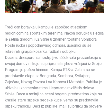
Treći dan boravka u kampu je započeo atletskom
radionicom na sportskim terenima. Nakon doručka usledila
je šetnja gradom i uživanje u znamenitostima Sombora.
Posle ručka i popodnevnog odmora, učesnici su se
rekreirali igrajući košarku, fudbal i odbojku.
Deca iz dijaspore su nestrpljivo iščekivala prezentacije o
svojoj domovini koje su pripremili njihovi vršnjaci iz Srbije.
Program je počeo himnom Kampa RTS-a. Zatim su se
predstavile ekipe iz Beograda, Sombora, Svilajnca,
Zaječara, Novog Pazara i sa Kosova i Metohije. Publika je
uživala u znamenitostima i lepotama različitih delova
Srbije. Deca u nošnji na sceni bogatoj predmetima koje su
krasile stare srpske seoske kuće, verno su predstavila
srpsku tradiciju. Đaci iz publike imali su priliku da provere