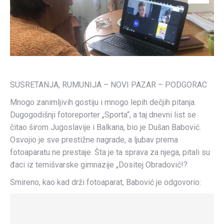
SUSRETANJA, RUMUNIJA – NOVI PAZAR – PODGORAC
Mnogo zanimljivih gostiju i mnogo lepih dečjih pitanja.
Dugogodišnji fotoreporter „Sporta“, a taj dnevni list se
čitao širom Jugoslavije i Balkana, bio je Dušan Babović.
Osvojio je sve prestižne nagrade, a ljubav prema
fotoaparatu ne prestaje. Šta je ta sprava za njega, pitali su
đaci iz temišvarske gimnazije „Dositej Obradović!?
Smireno, kao kad drži fotoaparat, Babović je odgovorio: