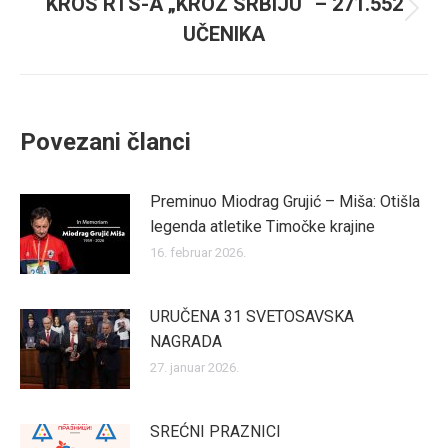
KROS RTS-A „KROZ SRBIJU“ – 271.552
Next
UČENIKA
post:
Povezani članci
Preminuo Miodrag Grujić – Miša: Otišla
legenda atletike Timočke krajine
16. februar 2026.
URUČENA 31 SVETOSAVSKA
NAGRADA
27. januar 2026.
SREĆNI PRAZNICI