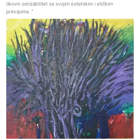
likovni senzabilitet sa svojim estetskim i etičkim
principima…“