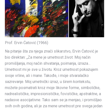
Prof. Ervin Ćatović (1966)
Na pitanje šta za njega znači slikarstvo, Ervin Ćatović je
bio direktan: „Za mene je umetnost život. Moj način
promišljanja, moj način shvatanja, poimanja, izraza…
Umetnost mi je sve u životu. Kroz umetnost pokazujem
svoje vrline, ali i mane. Takođe, i moje stvaralačko
sazrevanje. Moj umetnički izraz, u širem kontekstu,
možete posmatrati kroz moje likovne forme, simboličke,
nadrealističke, impresionističke, fovističke, apstraktne, a
nadasve asocijativne. Tako sam se ja menjao, i promišljao
svih ovih godina, ali je za mene umetnost pre svega jedan