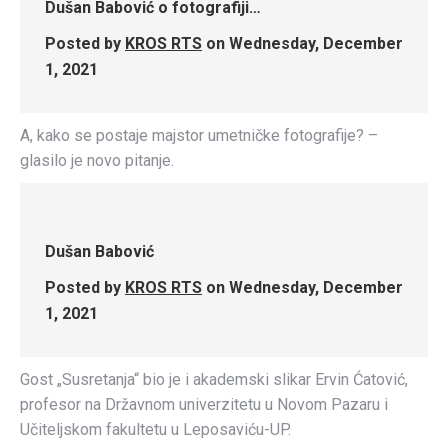
Dušan Babović o fotografiji…
Posted by
KROS RTS
on Wednesday, December
1, 2021
A, kako se postaje majstor umetničke fotografije? –
glasilo je novo pitanje.
Dušan Babović
Posted by
KROS RTS
on Wednesday, December
1, 2021
Gost „Susretanja“ bio je i akademski slikar Ervin Ćatović,
profesor na Državnom univerzitetu u Novom Pazaru i
Učiteljskom fakultetu u Leposaviću-UP.