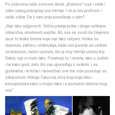
Po zidovima naše osnovne škole „Bratstvo“ vise i vaše i
slike vašeg pokojnog oca Himlije. I on je bio profesor i
veliki slikar. Da li vam prija poređenje s njim?
„Nije lako odgovoriti. Slična pitanja prate i druge velikane
slikarstva, umetnosti uopšte. Ali, sve se svodi na činjenicu
da je to teško breme koje nije lako istrpeti. Velike su
obaveze, zahtevi, očekivanja, kada vas porede sa velikim
stvaraocem, vašim uzorom, što je moj Himlija uistinu bio.
Dakle, nije ni malo lako. Ponekad, to i smeta, iako u suštini
i te kako godi, zato što vas upoređuju s velikim. I sa
godinama, i kritičari i teoretičari sve me više povezuju sa
slikarstvom Hilmije Ćatovića, kroz boju koja titra i
korespondira kako u mojim tako i u poznatim delima mog
oca.“