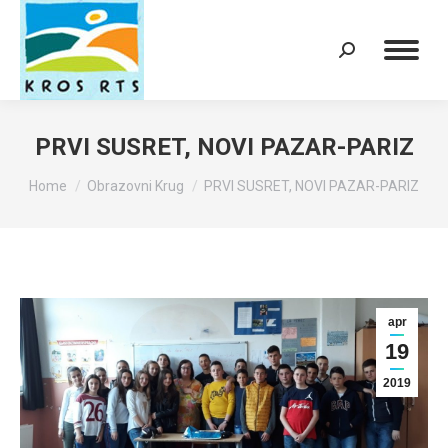
Search:
PRVI SUSRET, NOVI PAZAR-PARIZ
You are here:
Home
Obrazovni Krug
PRVI SUSRET, NOVI PAZAR-PARIZ
apr
19
2019