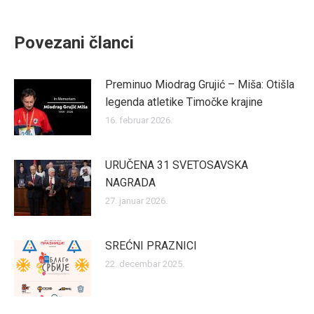
Povezani članci
Preminuo Miodrag Grujić – Miša: Otišla
legenda atletike Timočke krajine
16. februar 2026.
URUČENA 31 SVETOSAVSKA
NAGRADA
27. januar 2026.
SREĆNI PRAZNICI
22. decembar 2025.