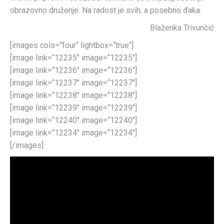
obrazovno druženje. Na radost je svih, a posebno đaka.
Blaženka Trivunčić
[images cols=“four“ lightbox=“true“]
[image link=“12235″ image=“12235″]
[image link=“12236″ image=“12236″]
[image link=“12237″ image=“12237″]
[image link=“12238″ image=“12238″]
[image link=“12239″ image=“12239″]
[image link=“12240″ image=“12240″]
[image link=“12234″ image=“12234″]
[/images]