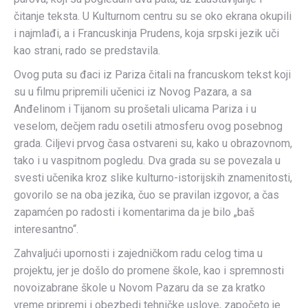
čitanje teksta. U Kulturnom centru su se oko ekrana okupili
i najmlađi, a i Francuskinja Prudens, koja srpski jezik uči
kao strani, rado se predstavila.
Ovog puta su đaci iz Pariza čitali na francuskom tekst koji
su u filmu pripremili učenici iz Novog Pazara, a sa
Anđelinom i Tijanom su prošetali ulicama Pariza i u
veselom, dečjem radu osetili atmosferu ovog posebnog
grada. Ciljevi prvog časa ostvareni su, kako u obrazovnom,
tako i u vaspitnom pogledu. Dva grada su se povezala u
svesti učenika kroz slike kulturno-istorijskih znamenitosti,
govorilo se na oba jezika, čuo se pravilan izgovor, a čas
zapamćen po radosti i komentarima da je bilo „baš
interesantno“.
Zahvaljući upornosti i zajedničkom radu celog tima u
projektu, jer je došlo do promene škole, kao i spremnosti
novoizabrane škole u Novom Pazaru da se za kratko
vreme pripremi i obezbedi tehničke uslove, započeto je