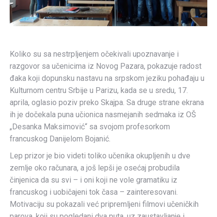
Koliko su sa nestrpljenjem očekivali upoznavanje i
razgovor sa učenicima iz Novog Pazara, pokazuje radost
đaka koji dopunsku nastavu na srpskom jeziku pohađaju u
Kulturnom centru Srbije u Parizu, kada se u sredu, 17.
aprila, oglasio poziv preko Skajpa. Sa druge strane ekrana
ih je dočekala puna učionica nasmejanih sedmaka iz OŠ
„Desanka Maksimović“ sa svojom profesorkom
francuskog Danijelom Bojanić.
Lep prizor je bio videti toliko učenika okupljenih u dve
zemlje oko računara, a još lepši je osećaj probudila
činjenica da su svi – i oni koji ne vole gramatiku iz
francuskog i uobičajeni tok časa – zainteresovani.
Motivaciju su pokazali već pripremljeni filmovi učeničkih
parova, koji su pogledani dva puta, uz zaustavljanje i