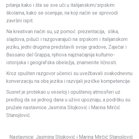
pitanja kako i šta se sve uči u italijanskim/srpskim
školama, kako se ocenjuje, na koji način se sprovodi
završni ispit.
Na kreativan način su, uz pomoć prezentacija, slika,
slajdova, pišući i razgovarajući na srpskom i italijanskom
jeziku, jedni drugima predstavili svoje gradove, Zaječar i
Bassano del Grappa, njihova najznačajnija kulturno-
istorijska i geografska obeležja, znamenite ličnosti.
Kroz opušten razgovor učenici su uvežbavali svakodnevnu
konverzaciju na oba jezika i razvijali jezičke kompetencije.
Susret je protekao u veseloj i opuštenoj atmosferi uz
predlog da se jednog dana u uživo upoznaju, a podršku su
pružale nastavnice Jasmina Stojković i Marina Mirčić
Stanojlović.
Nastavnice: Jasmina Stojković i Marina Mirčić Stanojlović