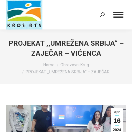
Search:
PROJEKAT ,,UMREŽENA SRBIJA“ –
ZAJEČAR – VIĆENCA
You are here:
Home
Obrazovni Krug
PROJEKAT ,,UMREŽENA SRBIJA“ – ZAJEČAR…
apr
16
2024