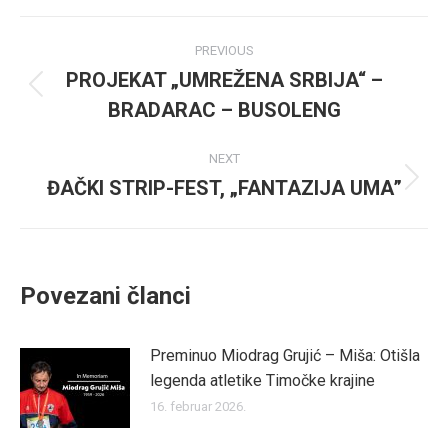
Facebook
Twitter
Post
PREVIOUS
navigation
PROJEKAT „UMREŽENA SRBIJA“ –
Previous
BRADARAC – BUSOLENG
post:
NEXT
ĐAČKI STRIP-FEST, „FANTAZIJA UMA”
Next
post:
Povezani članci
Preminuo Miodrag Grujić – Miša: Otišla
legenda atletike Timočke krajine
16. februar 2026.