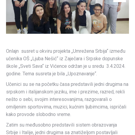
Onlajn susret u okviru projekta „Umrežena Srbija“ između
učenika OŠ „Ljuba Nešić“ iz Zaječara i Srpske dopunske
škole „Sveti Sava“ iz Vićence održan je u sredu 3.4.2024.
godine. Tema susreta je bila ,,Upoznavanje“.
Učenici su se na početku časa predstavili jedni drugima na
srpskom i italijanskom jeziku, ime i prezime, razred, rekli
nešto o sebi, svojim interesovanjima, razgovarali o
omiljenim sportovima, muzici, kućnim ljubimcima, ispričali
kako provode slobodno vreme.
Zatim su međusobno predstavili sistem obrazovanja
Srbije i Italije, jedni drugima sa znatiželjom postavljali