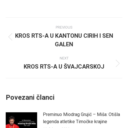
on
on
Facebook
Twitter
Post
PREVIOUS
navigation
KROS RTS-A U KANTONU CIRIH I SEN
Previous
GALEN
post:
NEXT
KROS RTS-A U ŠVAJCARSKOJ
Next
post:
Povezani članci
Preminuo Miodrag Grujić – Miša: Otišla
legenda atletike Timočke krajine