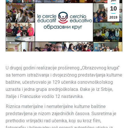
jun
10
2019
U drugoj godini realizacije proširenog „Obrazovnog kruga“
sa temom istraživanja i dvojezičnog predstavljanja kulturne
baštine, učestvovalo je 129 učenika osnovnoškolskog
uzrasta i jedna grupa srednjoškolaca. Đake je iz Srbije,
Italije i Francuske vodilo 12 nastavnika.
Riznica materijalne i nematerijalne kulturne baštine
predstavljena je nizom zajedničkih časova. Susretima je
prethodio vršnjački rad učenika, koji su kroz film,
fotografiju i bilingvalnu reč preneli autentične utiske iz