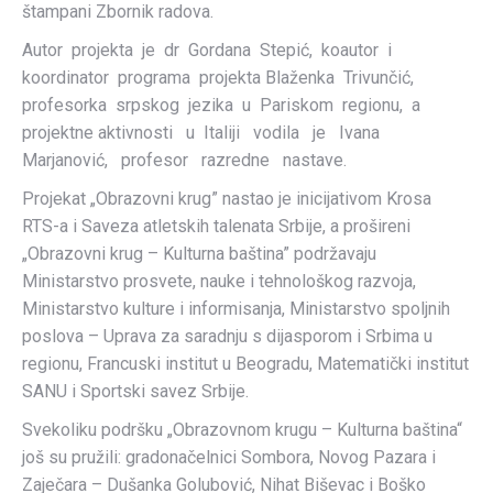
štampani Zbornik radova.
Autor projekta je dr Gordana Stepić, koautor i
koordinator programa projekta Blaženka Trivunčić,
profesorka srpskog jezika u Pariskom regionu, a
projektne aktivnosti u Italiji vodila je Ivana
Marjanović, profesor razredne nastave.
Projekat „Obrazovni krug” nastao je inicijativom Krosa
RTS-a i Saveza atletskih talenata Srbije, a prošireni
„Obrazovni krug – Kulturna baština” podržavaju
Ministarstvo prosvete, nauke i tehnološkog razvoja,
Ministarstvo kulture i informisanja, Ministarstvo spoljnih
poslova – Uprava za saradnju s dijasporom i Srbima u
regionu, Francuski institut u Beogradu, Matematički institut
SANU i Sportski savez Srbije.
Svekoliku podršku „Obrazovnom krugu – Kulturna baština“
još su pružili: gradonačelnici Sombora, Novog Pazara i
Zaječara – Dušanka Golubović, Nihat Biševac i Boško