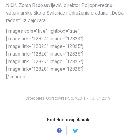
Ničić, Zoran Radosavljević, direktor Poljoprivredno-
veterinarske škole Svilajnac i Udruženje građana „Dečja
radost“ iz Zaječara.
[images cols=“five“ lightbox=“true“]
[image link=“12824″ image=“12824″]
[image link=“12825″ image=“12825″]
[image link=“12826″ image=“12826″]
[image link=“12827″ image=“12827″]
[image link=“12828″ image=“12828″]
[/images]
Categories:
Obrazovni Krug
,
VESTI
10. jun 2019.
Podelite ovaj članak
Share
Share