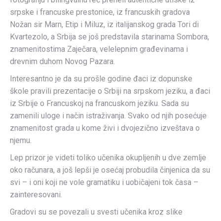
srpske i francuske prestonice, iz francuskih gradova
Nožan sir Marn, Etip i Miluz, iz italijanskog grada Tori di
Kvartezolo, a Srbija se još predstavila starinama Sombora,
znamenitostima Zaječara, velelepnim građevinama i
drevnim duhom Novog Pazara.
Interesantno je da su prošle godine đaci iz dopunske
škole pravili prezentacije o Srbiji na srpskom jeziku, a đaci
iz Srbije o Francuskoj na francuskom jeziku. Sada su
zamenili uloge i način istraživanja. Svako od njih posećuje
znamenitost grada u kome živi i dvojezično izveštava o
njemu.
Lep prizor je videti toliko učenika okupljenih u dve zemlje
oko računara, a još lepši je osećaj probudila činjenica da su
svi – i oni koji ne vole gramatiku i uobičajeni tok časa –
zainteresovani.
Gradovi su se povezali u svesti učenika kroz slike