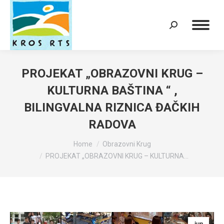
Search:
PROJEKAT „OBRAZOVNI KRUG –
KULTURNA BAŠTINA “ ,
BILINGVALNA RIZNICA ĐAČKIH
RADOVA
You are here:
Home
Obrazovni Krug
PROJEKAT „OBRAZOVNI KRUG – KULTURNA…