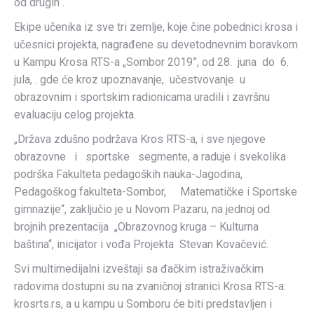
od drugih“.
Ekipe učenika iz sve tri zemlje, koje čine pobednici krosa i
učesnici projekta, nagrađene su devetodnevnim boravkom
u Kampu Krosa RTS-a „Sombor 2019”, od 28. juna do 6.
jula, . gde će kroz upoznavanje, učestvovanje u
obrazovnim i sportskim radionicama uradili i završnu
evaluaciju celog projekta.
„Država zdušno podržava Kros RTS-a, i sve njegove
obrazovne i sportske segmente, a raduje i svekolika
podrška Fakulteta pedagoških nauka-Jagodina,
Pedagoškog fakulteta-Sombor, Matematičke i Sportske
gimnazije“, zaključio je u Novom Pazaru, na jednoj od
brojnih prezentacija „Obrazovnog kruga – Kulturna
baština“, inicijator i vođa Projekta Stevan Kovačević.
Svi multimedijalni izveštaji sa đačkim istraživačkim
radovima dostupni su na zvaničnoj stranici Krosa RTS-a:
krosrts.rs, a u kampu u Somboru će biti predstavljen i