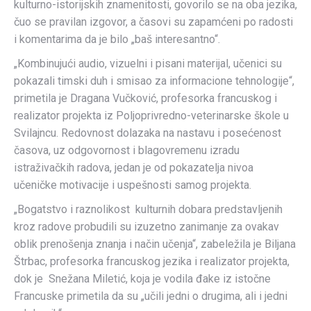
kulturno-istorijskih znamenitosti, govorilo se na oba jezika,
čuo se pravilan izgovor, a časovi su zapamćeni po radosti
i komentarima da je bilo „baš interesantno“.
„Kombinujući audio, vizuelni i pisani materijal, učenici su
pokazali timski duh i smisao za informacione tehnologije“,
primetila je Dragana Vučković, profesorka francuskog i
realizator projekta iz Poljoprivredno-veterinarske škole u
Svilajncu. Redovnost dolazaka na nastavu i posećenost
časova, uz odgovornost i blagovremenu izradu
istraživačkih radova, jedan je od pokazatelja nivoa
učeničke motivacije i uspešnosti samog projekta.
„Bogatstvo i raznolikost kulturnih dobara predstavljenih
kroz radove probudili su izuzetno zanimanje za ovakav
oblik prenošenja znanja i način učenja“, zabeležila je Biljana
Štrbac, profesorka francuskog jezika i realizator projekta,
dok je Snežana Miletić, koja je vodila đake iz istočne
Francuske primetila da su „učili jedni o drugima, ali i jedni