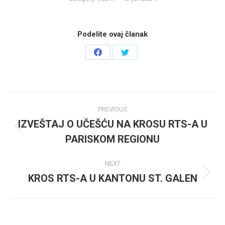
Podelite ovaj članak
Share
Share
on
on
Facebook
Twitter
Post
PREVIOUS
navigation
IZVEŠTAJ O UČEŠĆU NA KROSU RTS-A U
Previous
PARISKOM REGIONU
post:
NEXT
KROS RTS-A U KANTONU ST. GALEN
Next
post: