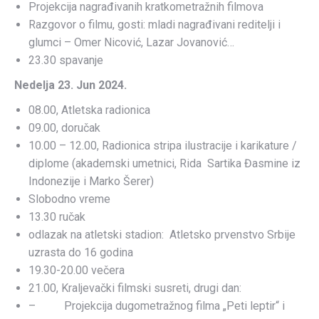
Projekcija nagrađivanih kratkometražnih filmova
Razgovor o filmu, gosti: mladi nagrađivani reditelji i
glumci – Omer Nicović, Lazar Jovanović…
23.30 spavanje
Nedelja 23. Jun 2024.
08.00, Atletska radionica
09.00, doručak
10.00 – 12.00, Radionica stripa ilustracije i karikature /
diplome (akademski umetnici, Rida Sartika Đasmine iz
Indonezije i Marko Šerer)
Slobodno vreme
13.30 ručak
odlazak na atletski stadion: Atletsko prvenstvo Srbije
uzrasta do 16 godina
19.30-20.00 večera
21.00, Kraljevački filmski susreti, drugi dan:
– Projekcija dugometražnog filma „Peti leptir“ i