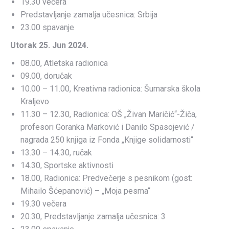
19.30 večera
Predstavljanje zamalja učesnica: Srbija
23.00 spavanje
Utorak 25. Jun 2024.
08.00, Atletska radionica
09.00, doručak
10.00 – 11.00, Kreativna radionica: Šumarska škola
Kraljevo
11.30 – 12.30, Radionica: OŠ „Živan Maričić“-Žiča,
profesori Goranka Marković i Danilo Spasojević /
nagrada 250 knjiga iz Fonda „Knjige solidarnosti“
13.30 – 14.30, ručak
14.30, Sportske aktivnosti
18.00, Radionica: Predvečerje s pesnikom (gost:
Mihailo Šćepanović) – „Moja pesma“
19.30 večera
20.30, Predstavljanje zamalja učesnica: 3