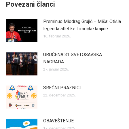
Povezani članci
Preminuo Miodrag Grujić – Miša: Otišla
legenda atletike Timočke krajine
16. februar 2026.
URUČENA 31 SVETOSAVSKA
NAGRADA
27. januar 2026.
SREĆNI PRAZNICI
22. decembar 2025.
OBAVEŠTENJE
17. decembar 2025.