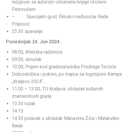
razgovor sa autorom istoimene knjige Urošem
Petrovićem
– Specijalni gost: filmski mađioničar Rade
Pilipović
23.30 spavanje
Ponedeljak 24. Jun 2024.
08.00, Atletska radionica
09.00, doručak
10.00, Prijem kod gradonačelnika Predraga Terzića:
Dobrodošlica i poklon, po majica sa logotipom Kampa
„Kraljevo 2024“…
11.00 – 13.00, TO Kraljeva: obilazak kulturnih
znamenitosti grada
13.30 ručak
14.15
14.30 polazak u obilazak Manastira Žiča i Mataruške
Banje