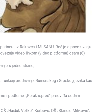
partnera iz Rekovca i MI SANU. Reč je o povezivanju
 povezuje video linkom (video platforma) osam (8)
vanje s jedne strane;
 u funkciji predavanja Rumunskog i Srpskog jezika kao
 teme i podteme. „Korak ispred“ predviđa sedam
OŠ „Hajduk Veljko“, Korbovo; OŠ „Stanoje Miljković“,