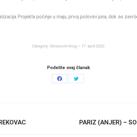
izacija Projekta počinje u maju, prvoj polovini juna, dok se za
Category:
Obrazovni Krug
17. april 2022.
Podelite ovaj članak
Share
Share
on
on
Facebook
Twitter
 REKOVAC
PARIZ (ANJER) – S
Next
post: