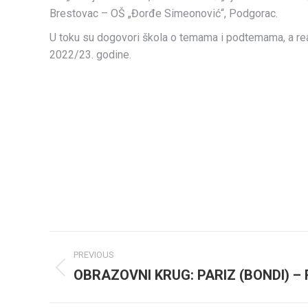
Brestovac – OŠ „Đorđe Simeonović“, Podgorac.
U toku su dogovori škola o temama i podtemama, a real
2022/23. godine.
Post
PREVIOUS
navigation
OBRAZOVNI KRUG: PARIZ (BONDI) –
Previous
post: