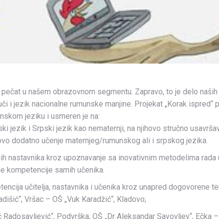
 pečat u našem obrazovnom segmentu. Zapravo, to je delo naših 
či i jezik nacionalne rumunske manjine. Projekat „Korak ispred“
nskom jeziku i usmeren je na:
i jezik i Srpski jezik kao nematernji, na njihovo stručno usavrša
ihovo dodatno učenje maternjeg/rumunskog ali i srpskog jezika.
metnih nastavnika kroz upoznavanje sa inovativnim metodelima rada
lne kompetencije samih učenika.
etencija učitelja, nastavnika i učenika kroz unapred dogovorene
dišić“, Vršac – OŠ „Vuk Karadžić“, Kladovo;
ć Radosavljević“, Podvrška; OŠ „Dr Aleksandar Savovljev“, Ečka – 