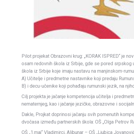
Pilot projekat Obrazovni krug: „KORAK ISPRED“ je nov
osam redovnih škola iz Srbije, gde se pored srpskog u
škola iz Srbije koje imaju nastavu na manjinskom-rumu
A) Učitelje i predmetne nastavnike koji predaju Rumunsk
B) i decu-učenike koji pohađaju rumunski jezik, na nj
Cilj projekta je jačanje kompetencija učitelja i pred
nematernjeg, kao i jačanje jezičke, obrazovne i socija
Dakle, Projkat doprinosi jačanju svih pomenutih komp
dvočasa između partnerskih škola: OŠ „Olga Petrov Ra
OŠ „1.maj“ Vladimirci, Alibunar – OŠ „Ljubica Jovanovi