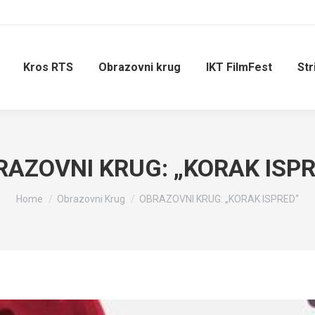
Kros RTS
Obrazovni krug
IKT FilmFest
Str
RAZOVNI KRUG: „KORAK ISPR
You are here:
Home
Obrazovni Krug
OBRAZOVNI KRUG: „KORAK ISPRED“