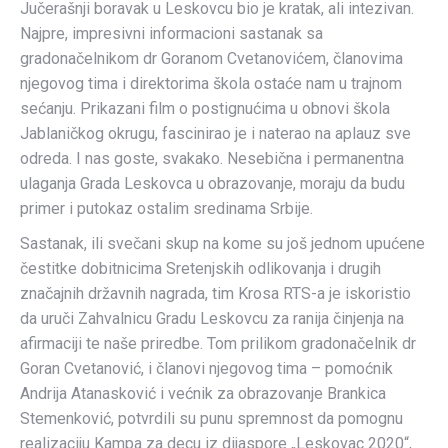
Jučerašnji boravak u Leskovcu bio je kratak, ali intezivan.
Najpre, impresivni informacioni sastanak sa
gradonačelnikom dr Goranom Cvetanovićem, članovima
njegovog tima i direktorima škola ostaće nam u trajnom
sećanju. Prikazani film o postignućima u obnovi škola
Jablaničkog okrugu, fascinirao je i naterao na aplauz sve
odreda. I nas goste, svakako. Nesebična i permanentna
ulaganja Grada Leskovca u obrazovanje, moraju da budu
primer i putokaz ostalim sredinama Srbije.
Sastanak, ili svečani skup na kome su još jednom upućene
čestitke dobitnicima Sretenjskih odlikovanja i drugih
značajnih državnih nagrada, tim Krosa RTS-a je iskoristio
da uruči Zahvalnicu Gradu Leskovcu za ranija činjenja na
afirmaciji te naše priredbe. Tom prilikom gradonačelnik dr
Goran Cvetanović, i članovi njegovog tima – pomoćnik
Andrija Atanasković i većnik za obrazovanje Brankica
Stemenković, potvrdili su punu spremnost da pomognu
realizaciju Kampa za decu iz dijaspore „Leskovac 2020“,