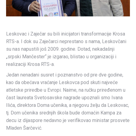
Leskovac i Zaječar su bili inicijatori transformacije Krosa
RTS-a. I dok su Zaječarci neprestano s nama, Leskovčani
su nas napustili još 2009. godine. Dotad, nekadašnji
„srpski Mančester“ je izgarao, blistao u organizaciji i
realizaciji Krosa RTS-a.
Jedan nenadani susret i poznanstvo od pre dve godine,
kao da obećava vraćanje Leskovca pod skuti najveće
atletske priredbe u Evropi. Naime, na ručku priređenom u
čast laureata Svetosavske nagrade upoznali smo Ivana
Ilića, direktora Doma učenika, a njegovu želju da Leskovac,
tj. Dom učenika srednjih škola bude domaćin Kampa za
decu iz dijaspore nedavno je verifikovao ministar prosvete
Mladen Šarčević.