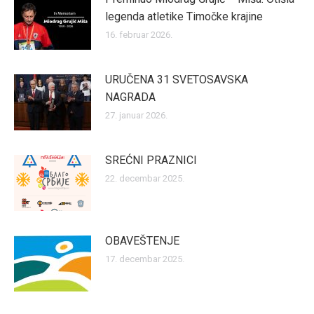
legenda atletike Timočke krajine
16. februar 2026.
URUČENA 31 SVETOSAVSKA
NAGRADA
27. januar 2026.
SREĆNI PRAZNICI
22. decembar 2025.
OBAVEŠTENJE
17. decembar 2025.