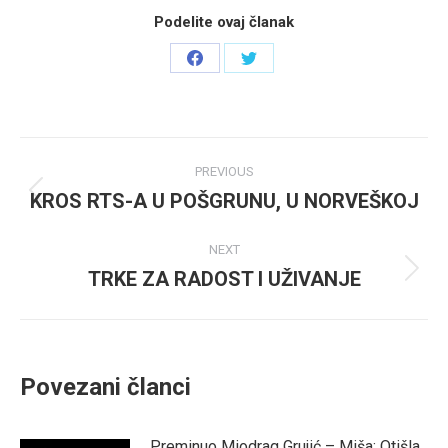
Podelite ovaj članak
Share
Share
on
on
Facebook
Twitter
Post
PREVIOUS
navigation
KROS RTS-A U POŠGRUNU, U NORVEŠKOJ
Previous
post:
NEXT
TRKE ZA RADOST I UŽIVANJE
Next
post:
Povezani članci
Preminuo Miodrag Grujić – Miša: Otišla