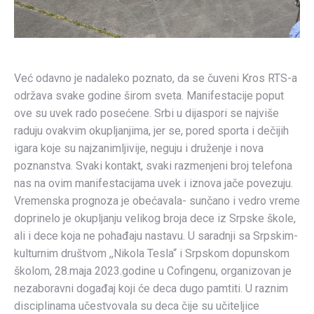
Već odavno je nadaleko poznato, da se čuveni Kros RTS-a
održava svake godine širom sveta. Manifestacije poput
ove su uvek rado posećene. Srbi u dijaspori se najviše
raduju ovakvim okupljanjima, jer se, pored sporta i dečijih
igara koje su najzanimljivije, neguju i druženje i nova
poznanstva. Svaki kontakt, svaki razmenjeni broj telefona
nas na ovim manifestacijama uvek i iznova jače povezuju.
Vremenska prognoza je obećavala- sunčano i vedro vreme
doprinelo je okupljanju velikog broja dece iz Srpske škole,
ali i dece koja ne pohađaju nastavu. U saradnji sa Srpskim-
kulturnim društvom ,,Nikola Tesla“ i Srpskom dopunskom
školom, 28.maja 2023.godine u Cofingenu, organizovan je
nezaboravni događaj koji će deca dugo pamtiti. U raznim
disciplinama učestvovala su deca čije su učiteljice