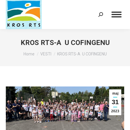
Search:
KROS RTS-A U COFINGENU
You are here:
Home
VESTI
KROS RTS-A U COFINGENU
maj
31
2023