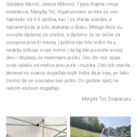
Gordana Nikolić, Jelena Mitrović, Tijana Krajina i moja
malenkost, Margita Tot. Organizovane su trke za one
najmlađe od 4-6 godina, kao i za starije učenike, a
najzanimljivije je bilo skakanje u džaku. Mnoga deca su
osvojila diplome za učešće, a diplome su se delile za
osvojena prva tri mesta. Ljudima nije bilo teško da u
nedelju izdvoje svoje vreme i da taj dan posvete svojoj
deci i druženju na maternjem jeziku. Ono što nas spaja
ovde daleko od matice jesu jezik i muzika. Zato bih stavila
akcenat na ovakve događaje kojih treba da je više, jer tako
činimo da se osećamo kao jedno. Do godine opet, na
nekom sličnom događaju.
Margita Tot, Švajcarska