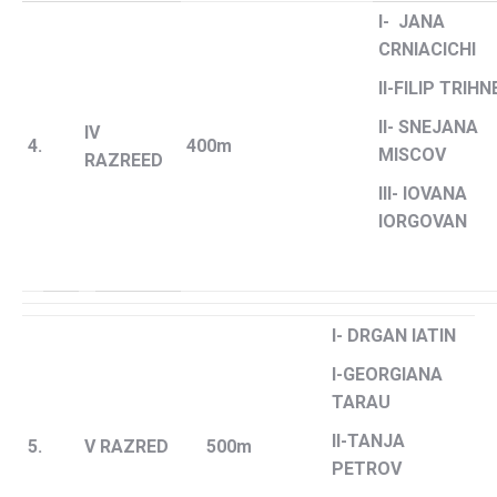
I- JANA
CRNIACICHI
II-FILIP TRIHN
II- SNEJANA
IV
4.
400m
MISCOV
RAZREED
III- IOVANA
IORGOVAN
I- DRGAN IATIN
I-GEORGIANA
TARAU
II-TANJA
5.
V RAZRED
500m
PETROV