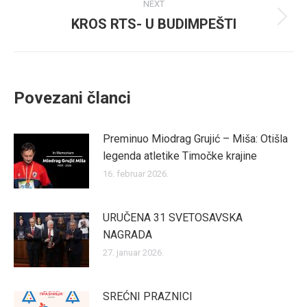
NEXT
KROS RTS- U BUDIMPEŠTI
Next
post:
Povezani članci
Preminuo Miodrag Grujić – Miša: Otišla
legenda atletike Timočke krajine
16. februar 2026.
URUČENA 31 SVETOSAVSKA
NAGRADA
27. januar 2026.
SREĆNI PRAZNICI