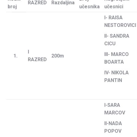
RAZRED
Razdaljina
broj
učesnika
učesnici
I- RAISA
NESTOROVICI
II- SANDRA
CICU
I
III- MARCO
1.
200m
RAZRED
BOARTA
IV- NIKOLA
PANTIN
I-SARA
MARCOV
II-NADA
POPOV