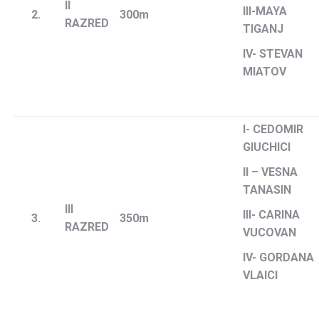
II
III-MAYA
2.
300m
RAZRED
TIGANJ
IV- STEVAN
MIATOV
I- CEDOMIR
GIUCHICI
II – VESNA
TANASIN
III
III- CARINA
3.
350m
RAZRED
VUCOVAN
IV- GORDANA
VLAICI