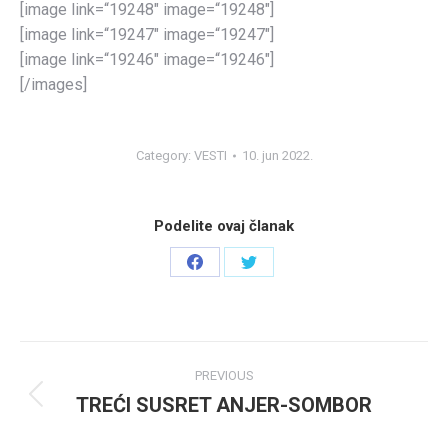
[image link=“19248″ image=“19248″]
[image link=“19247″ image=“19247″]
[image link=“19246″ image=“19246″]
[/images]
Category:
VESTI
10. jun 2022.
Podelite ovaj članak
Share
Share
on
on
Facebook
Twitter
Post
PREVIOUS
navigation
TREĆI SUSRET ANJER-SOMBOR
Previous
post: