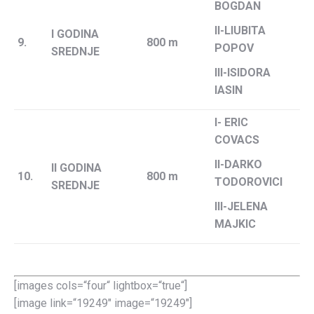
BOGDAN
II-LIUBITA
I GODINA
9.
800 m
POPOV
SREDNJE
III-ISIDORA
IASIN
I- ERIC
COVACS
II-DARKO
II GODINA
10.
800 m
TODOROVICI
SREDNJE
III-JELENA
MAJKIC
[images cols=“four“ lightbox=“true“]
[image link=“19249″ image=“19249″]