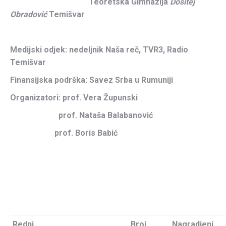
Teoretska Gimnazija
Dositej
Obradović
Temišvar
Medijski odjek: nedeljnik Naša reč, TVR3, Radio
Temišvar
Finansijska podrška: Savez Srba u Rumuniji
Organizatori: prof. Vera Župunski
prof. Nataša Balabanović
prof. Boris Babi
ć
Redni
Broj
Nagradjeni