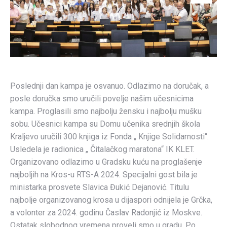
Poslednji dan kampa je osvanuo. Odlazimo na doručak, a
posle doručka smo uručili povelje našim učesnicima
kampa. Proglasili smo najbolju žensku i najbolju mušku
sobu. Učesnici kampa su Domu učenika srednjih škola
Kraljevo uručili 300 knjiga iz Fonda „ Knjige Solidarnosti“.
Usledela je radionica „ Čitalačkog maratona“ IK KLET.
Organizovano odlazimo u Gradsku kuću na proglašenje
najboljih na Kros-u RTS-A 2024. Specijalni gost bila je
ministarka prosvete Slavica Đukić Dejanović. Titulu
najbolje organizovanog krosa u dijaspori odnijela je Grčka,
a volonter za 2024. godinu Časlav Radonjić iz Moskve.
Ostatak slobodnog vremena proveli smo u gradu. Po