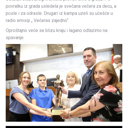
povratku iz grada usledela je svečana večera za decu, a
posle i za odrasle. Drugari iz kampa uzeli su učešće u
radio emisiji „ Večeras zajedno“.
Oproštajno veče se blizu kraju i lagano odlazimo na
spavanje.