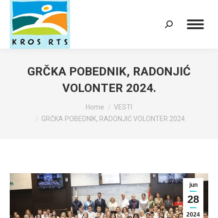
Search:
GRČKA POBEDNIK, RADONJIĆ
VOLONTER 2024.
You are here:
Home
VESTI
GRČKA POBEDNIK, RADONJIĆ VOLONTER 2024.
jun
28
2024