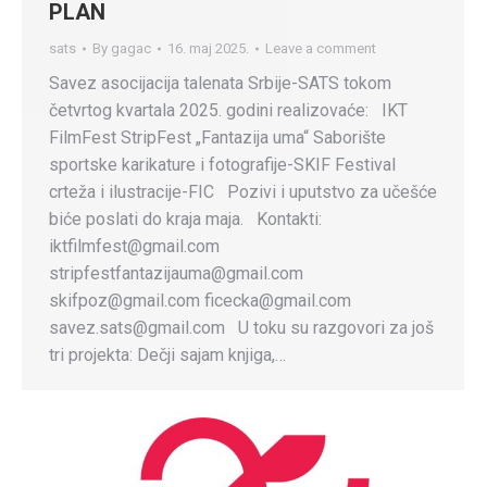
PLAN
sats
By
gagac
16. maj 2025.
Leave a comment
Savez asocijacija talenata Srbije-SATS tokom
četvrtog kvartala 2025. godini realizovaće: IKT
FilmFest StripFest „Fantazija uma“ Saborište
sportske karikature i fotografije-SKIF Festival
crteža i ilustracije-FIC Pozivi i uputstvo za učešće
biće poslati do kraja maja. Kontakti:
iktfilmfest@gmail.com
stripfestfantazijauma@gmail.com
skifpoz@gmail.com ficecka@gmail.com
savez.sats@gmail.com U toku su razgovori za još
tri projekta: Dečji sajam knjiga,…