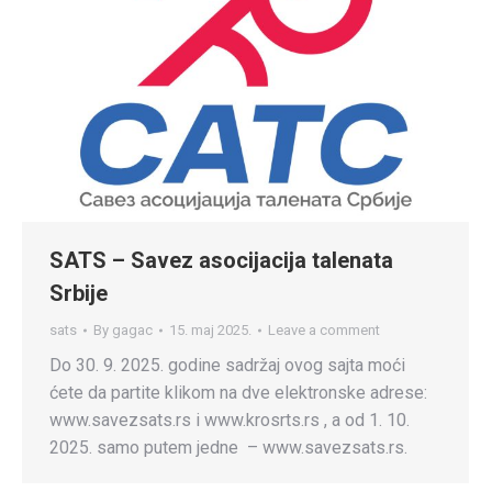
SATS – Savez asocijacija talenata
Srbije
sats
By
gagac
15. maj 2025.
Leave a comment
Do 30. 9. 2025. godine sadržaj ovog sajta moći
ćete da partite klikom na dve elektronske adrese:
www.savezsats.rs i www.krosrts.rs , a od 1. 10.
2025. samo putem jedne – www.savezsats.rs.