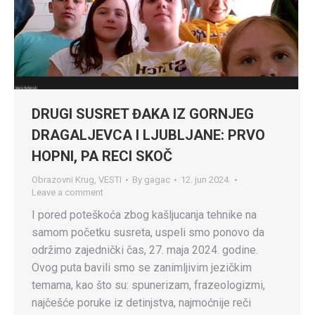
DRUGI SUSRET ĐAKA IZ GORNJEG
DRAGALJEVCA I LJUBLJANE: PRVO
HOPNI, PA RECI SKOČ
Obrazovni Krug
,
VESTI
By
gagac
12. jun 2024.
Leave a comment
I pored poteškoća zbog kašljucanja tehnike na
samom početku susreta, uspeli smo ponovo da
održimo zajednički čas, 27. maja 2024. godine.
Ovog puta bavili smo se zanimljivim jezičkim
temama, kao što su: spunerizam, frazeologizmi,
najčešće poruke iz detinjstva, najmoćnije reči