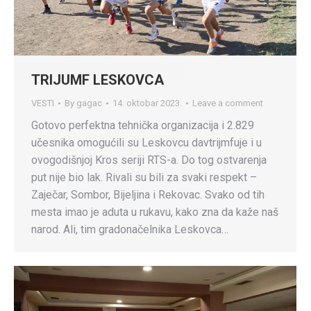
TRIJUMF LESKOVCA
VESTI
By
gagac
14. oktobar 2023.
Leave a comment
Gotovo perfektna tehnička organizacija i 2.829
učesnika omogućili su Leskovcu davtrijmfuje i u
ovogodišnjoj Kros seriji RTS-a. Do tog ostvarenja
put nije bio lak. Rivali su bili za svaki respekt –
Zaječar, Sombor, Bijeljina i Rekovac. Svako od tih
mesta imao je aduta u rukavu, kako zna da kaže naš
narod. Ali, tim gradonačelnika Leskovca…