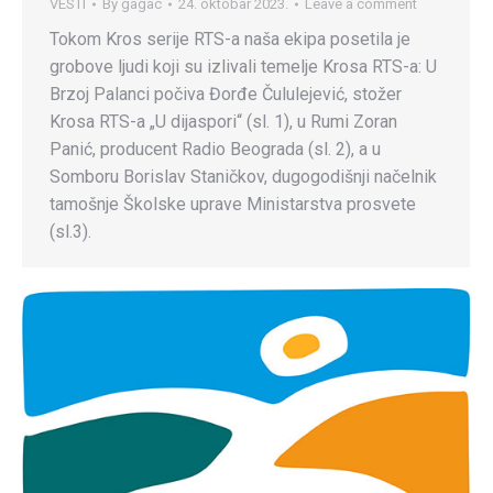
VESTI
By
gagac
24. oktobar 2023.
Leave a comment
Tokom Kros serije RTS-a naša ekipa posetila je
grobove ljudi koji su izlivali temelje Krosa RTS-a: U
Brzoj Palanci počiva Đorđe Čululejević, stožer
Krosa RTS-a „U dijaspori“ (sl. 1), u Rumi Zoran
Panić, producent Radio Beograda (sl. 2), a u
Somboru Borislav Staničkov, dugogodišnji načelnik
tamošnje Školske uprave Ministarstva prosvete
(sl.3).