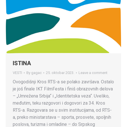
ISTINA
VESTI
By
gagac
25. oktobar 2023.
Leave a comment
Ovogodišnji Kros RTS-a se polako završava. Ostalo
je još finale IKT FilmFesta i finiš obrazovnih delova
– „Umrežena Srbija“ i „Identitetska veza“. Uveliko,
međutim, teku razgovori i dogovori za 34. Kros
RTS-a. Razgovara se u svim institucijama, od RTS-
a, preko ministarstava – sporta, prosvete, spoljnih
poslova, turizma i omladine – do Srpskog