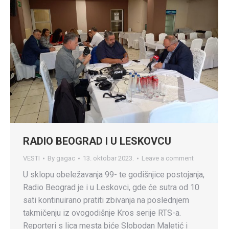
RADIO BEOGRAD I U LESKOVCU
VESTI
By
gagac
13. oktobar 2023.
Leave a comment
U sklopu obeležavanja 99- te godišnjice postojanja,
Radio Beograd je i u Leskovci, gde će sutra od 10
sati kontinuirano pratiti zbivanja na poslednjem
takmičenju iz ovogodišnje Kros serije RTS-a.
Reporteri s lica mesta biće Slobodan Maletić i