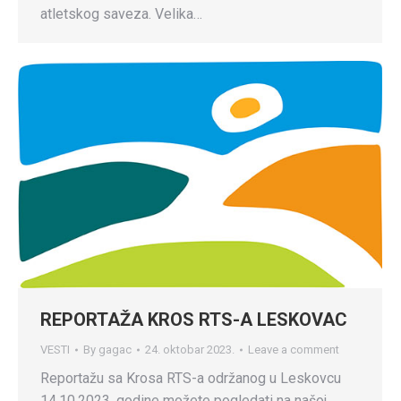
atletskog saveza. Velika…
REPORTAŽA KROS RTS-A LESKOVAC
VESTI
By
gagac
24. oktobar 2023.
Leave a comment
Reportažu sa Krosa RTS-a održanog u Leskovcu
14.10.2023. godine možete pogledati na našoj