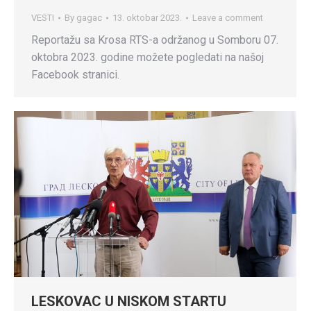
VESTI
By
gagac
13. oktobar 2023.
Leave a comment
Reportažu sa Krosa RTS-a održanog u Somboru 07.
oktobra 2023. godine možete pogledati na našoj
Facebook stranici.
LESKOVAC U NISKOM STARTU