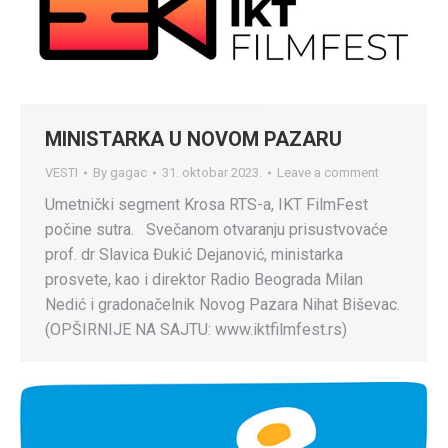
MINISTARKA U NOVOM PAZARU
VESTI
By
gagac
31. oktobar 2023.
Leave a comment
Umetnički segment Krosa RTS-a, IKT FilmFest
počine sutra. Svečanom otvaranju prisustvovaće
prof. dr Slavica Đukić Dejanović, ministarka
prosvete, kao i direktor Radio Beograda Milan
Nedić i gradonačelnik Novog Pazara Nihat Biševac.
(OPŠIRNIJE NA SAJTU: www.iktfilmfest.rs)