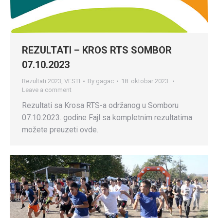
REZULTATI – KROS RTS SOMBOR
07.10.2023
Rezultati 2023
,
VESTI
By
gagac
18. oktobar 2023.
Leave a comment
Rezultati sa Krosa RTS-a održanog u Somboru
07.10.2023. godine Fajl sa kompletnim rezultatima
možete preuzeti ovde.