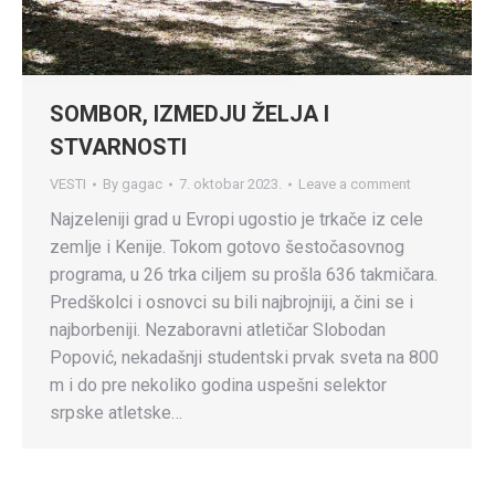
SOMBOR, IZMEDJU ŽELJA I
STVARNOSTI
VESTI
By
gagac
7. oktobar 2023.
Leave a comment
Najzeleniji grad u Evropi ugostio je trkače iz cele
zemlje i Kenije. Tokom gotovo šestočasovnog
programa, u 26 trka ciljem su prošla 636 takmičara.
Predškolci i osnovci su bili najbrojniji, a čini se i
najborbeniji. Nezaboravni atletičar Slobodan
Popović, nekadašnji studentski prvak sveta na 800
m i do pre nekoliko godina uspešni selektor
srpske atletske…