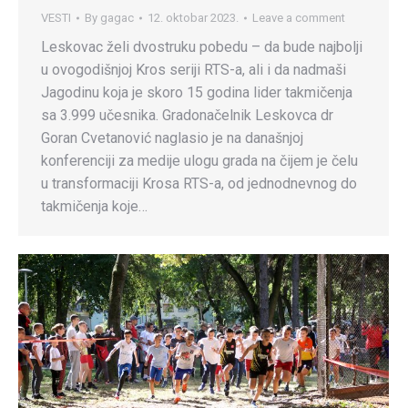
VESTI
By
gagac
12. oktobar 2023.
Leave a comment
Leskovac želi dvostruku pobedu – da bude najbolji
u ovogodišnjoj Kros seriji RTS-a, ali i da nadmaši
Jagodinu koja je skoro 15 godina lider takmičenja
sa 3.999 učesnika. Gradonačelnik Leskovca dr
Goran Cvetanović naglasio je na današnjoj
konferenciji za medije ulogu grada na čijem je čelu
u transformaciji Krosa RTS-a, od jednodnevnog do
takmičenja koje…