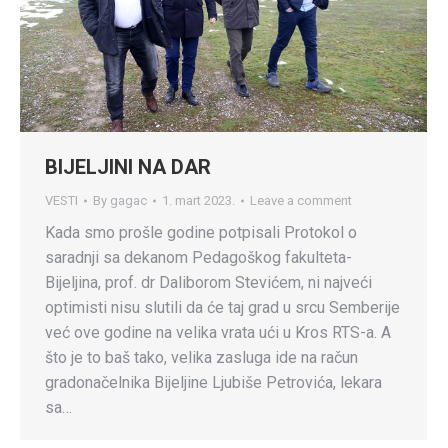
BIJELJINI NA DAR
VESTI
By
gagac
1. mart 2023.
Leave a comment
Kada smo prošle godine potpisali Protokol o
saradnji sa dekanom Pedagoškog fakulteta-
Bijeljina, prof. dr Daliborom Stevićem, ni najveći
optimisti nisu slutili da će taj grad u srcu Semberije
već ove godine na velika vrata ući u Kros RTS-a. A
što je to baš tako, velika zasluga ide na račun
gradonačelnika Bijeljine Ljubiše Petrovića, lekara
sa…