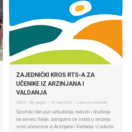
ZAJEDNIČKI KROS RTS-A ZA
UČENIKE IZ ARZINJANA I
VALDANJA
VESTI
By
gagac
10. maj 2022.
Leave a comment
Sportski dan pun uzbuđenja, radosti i druženja
na severu Italije, zasigurno će ostati u sećanju
svim učenicima iz Arzinjana i Valdanja. U subotu