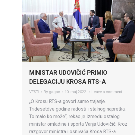
MINISTAR UDOVIČIĆ PRIMIO
DELEGACIJU KROSA RTS-A
VESTI
By
gagac
10. maj 2022.
Leave a comment
„O Krosu RTS-a govori samo trajanje.
Tridesetdve godine radosti i stalnog napretka.
To malo ko može“, rekao je između ostalog
ministar omladine i sporta Vanja Udovičić. Kroz
razgovor ministra i osnivača Krosa RTS-a