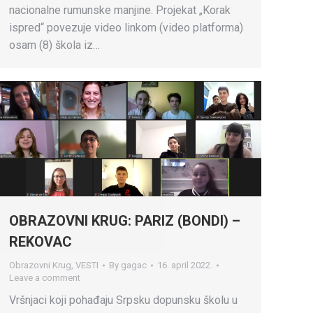
nacionalne rumunske manjine. Projekat „Korak
ispred“ povezuje video linkom (video platforma)
osam (8) škola iz…
OBRAZOVNI KRUG: PARIZ (BONDI) –
REKOVAC
Obrazovni Krug
,
VESTI
By
gagac
16. april 2022.
Leave a comment
Vršnjaci koji pohađaju Srpsku dopunsku školu u