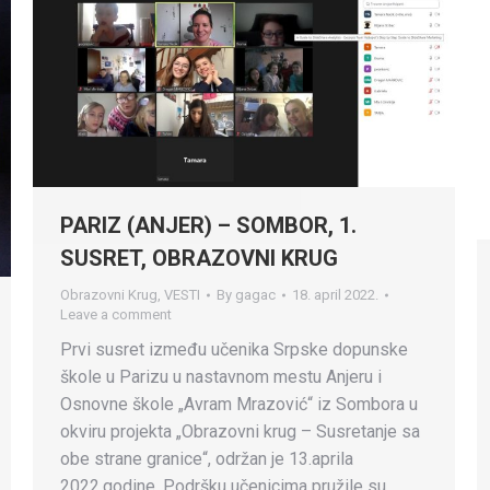
PARIZ (ANJER) – SOMBOR, 1.
SUSRET, OBRAZOVNI KRUG
Obrazovni Krug
,
VESTI
By
gagac
18. april 2022.
Leave a comment
Prvi susret između učenika Srpske dopunske
škole u Parizu u nastavnom mestu Anjeru i
Osnovne škole „Avram Mrazović“ iz Sombora u
okviru projekta „Obrazovni krug – Susretanje sa
obe strane granice“, održan je 13.aprila
2022.godine. Podršku učenicima pružile su