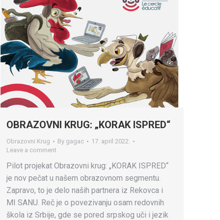
OBRAZOVNI KRUG: „KORAK ISPRED“
Obrazovni Krug
By
gagac
17. april 2022.
Leave a comment
Pilot projekat Obrazovni krug: „KORAK ISPRED“
je nov pečat u našem obrazovnom segmentu.
Zapravo, to je delo naših partnera iz Rekovca i
MI SANU. Reč je o povezivanju osam redovnih
škola iz Srbije, gde se pored srpskog uči i jezik