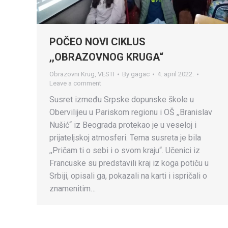
POČEO NOVI CIKLUS
,,OBRAZOVNOG KRUGA“
Obrazovni Krug
,
VESTI
By
gagac
4. april 2022.
Leave a comment
Susret između Srpske dopunske škole u
Obervilijeu u Pariskom regionu i OŠ ,,Branislav
Nušić“ iz Beograda protekao je u veseloj i
prijateljskoj atmosferi. Tema susreta je bila
,,Pričam ti o sebi i o svom kraju“. Učenici iz
Francuske su predstavili kraj iz koga potiču u
Srbiji, opisali ga, pokazali na karti i ispričali o
znamenitim…