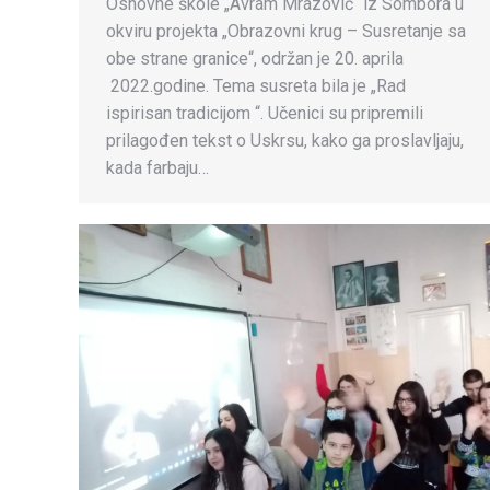
Osnovne škole „Avram Mrazović“ iz Sombora u
okviru projekta „Obrazovni krug – Susretanje sa
obe strane granice“, održan je 20. aprila
2022.godine. Tema susreta bila je „Rad
ispirisan tradicijom “. Učenici su pripremili
prilagođen tekst o Uskrsu, kako ga proslavljaju,
kada farbaju…