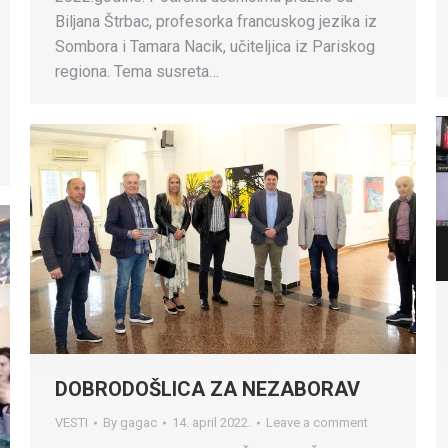
Biljana Štrbac, profesorka francuskog jezika iz
Sombora i Tamara Nacik, učiteljica iz Pariskog
regiona. Tema susreta…
DOBRODOŠLICA ZA NEZABORAV
VESTI
By
gagac
14. april 2022.
Leave a comment