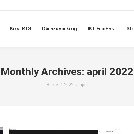
Kros RTS
Obrazovni krug
IKT FilmFest
Str
Monthly Archives:
april 2022
You are here:
Home
2022
april