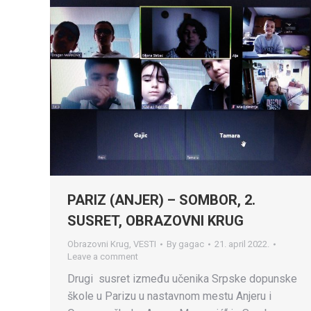
PARIZ (ANJER) – SOMBOR, 2.
SUSRET, OBRAZOVNI KRUG
Obrazovni Krug
,
VESTI
By
gagac
21. april 2022.
Leave a comment
Drugi susret između učenika Srpske dopunske
škole u Parizu u nastavnom mestu Anjeru i