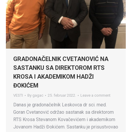
GRADONAČELNIK CVETANOVIĆ NA
SASTANKU SA DIREKTOROM RTS
KROSA I AKADEMIKOM HADŽI
ĐOKIĆEM
VESTI
By
gagac
25. februar 2022.
Leave a comment
Danas je gradonačelnik Leskovca dr sci. med.
Goran Cvetanović održao sastanak sa direktorom
RTS Krosa Stevanom Kovačevićem i akademikom
Jovanom Hadži Đokićem. Sastanku je prisustvovao