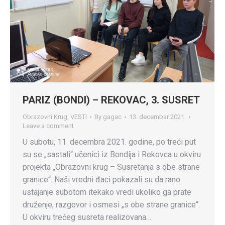
PARIZ (BONDI) – REKOVAC, 3. SUSRET
Obrazovni Krug
,
VESTI
By
gagac
13. decembar 2021.
Leave a comment
U subotu, 11. decembra 2021. godine, po treći put
su se „sastali“ učenici iz Bondija i Rekovca u okviru
projekta „Obrazovni krug – Susretanja s obe strane
granice“. Naši vredni đaci pokazali su da rano
ustajanje subotom itekako vredi ukoliko ga prate
druženje, razgovor i osmesi „s obe strane granice“.
U okviru trećeg susreta realizovana…