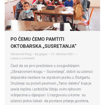
PO ČEMU ĆEMO PAMTITI
OKTOBARSKA „SUSRETANJA“
Obrazovni Krug
By
gagac
21. oktobar 2021.
Leave a comment
Čast da se prvi predstave u ovogodišnjem
„Obrazovnom krugu – Susretanja“, dobili su učenici
dopunske nastave na srpskom jeziku u Štutgartu.
Druženje su počeli pesmom „Tamo daleko“ koja je
unela toplinu i približila Srbiju svim njihovim
vršnjacima u dijaspori. U razgovoru u kome su
učenici jedva čekali da postave pitanja gostima,