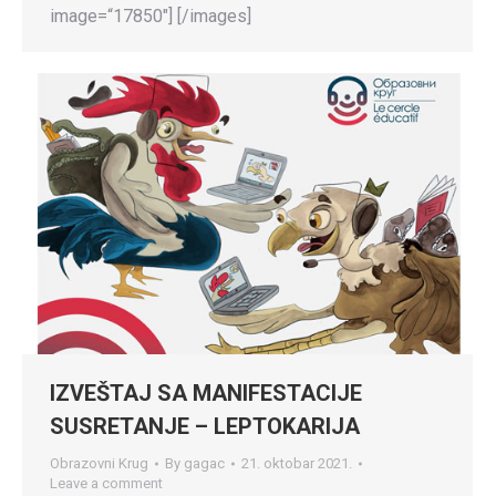
image=“17850″] [/images]
IZVEŠTAJ SA MANIFESTACIJE
SUSRETANJE – LEPTOKARIJA
Obrazovni Krug
By
gagac
21. oktobar 2021.
Leave a comment