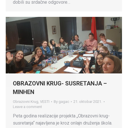
dobili su srdačne odgovore…
OBRAZOVNI KRUG- SUSRETANJA –
MINHEN
Obrazovni Krug
,
VESTI
By
gagac
21. oktobar 2021.
Leave a comment
Peta godina realizacije projekta „Obrazovni krug-
susretanja“ najavljena je kroz onlajn druženja škola.