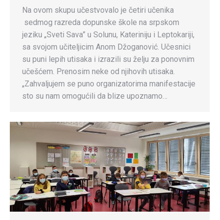
Na ovom skupu učestvovalo je četiri učenika
sedmog razreda dopunske škole na srpskom
jeziku „Sveti Sava” u Solunu, Kateriniju i Leptokariji,
sa svojom učiteljicim Anom Džoganović. Učesnici
su puni lepih utisaka i izrazili su želju za ponovnim
učešćem. Prenosim neke od njihovih utisaka.
„Zahvaljujem se puno organizatorima manifestacije
sto su nam omogućili da blize upoznamo…