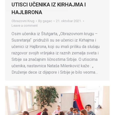
UTISCI UČENIKA IZ KIRHAJMA I
HAJLBRONA
Obrazovni Krug
By
gagac
21. oktobar 2021.
Leave a comment
Osim učenika iz Štutgarta, „Obrazovnom krugu –
Susretanja“ pridružili su se učenici iz Kirhajma i
učenici iz Hajlbrona, koji su imali priliku da slušaju
razgovor svojih vršnjaka iz raznih zemalja sveta i
Srbije sa značajnim ličnostima Srbije. O utiscima
učenika, nastavnica Nataša Milenković kaže : „
Druženje dece iz dijapore i Srbije je bilo veoma…