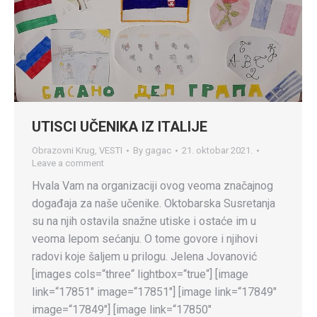
UTISCI UČENIKA IZ ITALIJE
Obrazovni Krug
,
VESTI
By
gagac
21. oktobar 2021.
Leave a comment
Hvala Vam na organizaciji ovog veoma značajnog
događaja za naše učenike. Oktobarska Susretanja
su na njih ostavila snažne utiske i ostaće im u
veoma lepom sećanju. O tome govore i njihovi
radovi koje šaljem u prilogu. Jelena Jovanović
[images cols=“three“ lightbox=“true“] [image
link=“17851″ image=“17851″] [image link=“17849″
image=“17849″] [image link=“17850″