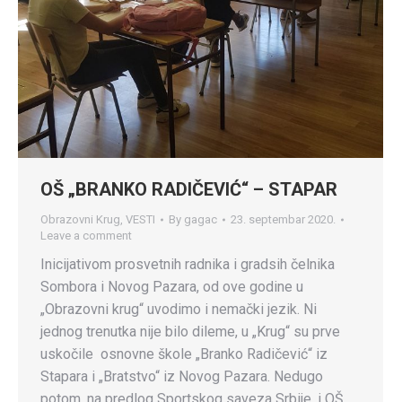
OŠ „BRANKO RADIČEVIĆ“ – STAPAR
Obrazovni Krug
,
VESTI
By
gagac
23. septembar 2020.
Leave a comment
Inicijativom prosvetnih radnika i gradsih čelnika
Sombora i Novog Pazara, od ove godine u
„Obrazovni krug“ uvodimo i nemački jezik. Ni
jednog trenutka nije bilo dileme, u „Krug“ su prve
uskočile osnovne škole „Branko Radičević“ iz
Stapara i „Bratstvo“ iz Novog Pazara. Nedugo
potom, na predlog Sportskog saveza Srbije, i OŠ