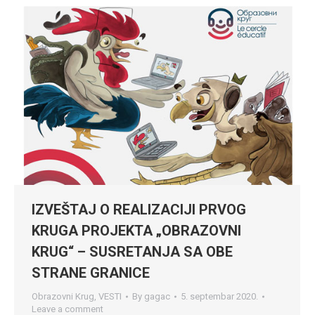
IZVEŠTAJ O REALIZACIJI PRVOG
KRUGA PROJEKTA „OBRAZOVNI
KRUG“ – SUSRETANJA SA OBE
STRANE GRANICE
Obrazovni Krug
,
VESTI
By
gagac
5. septembar 2020.
Leave a comment