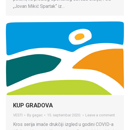
„Jovan Mikić Spartak“ iz…
KUP GRADOVA
VESTI
By
gagac
15. septembar 2020.
Leave a comment
Kros serija imaće drukčiji izgled u godini COVID-a