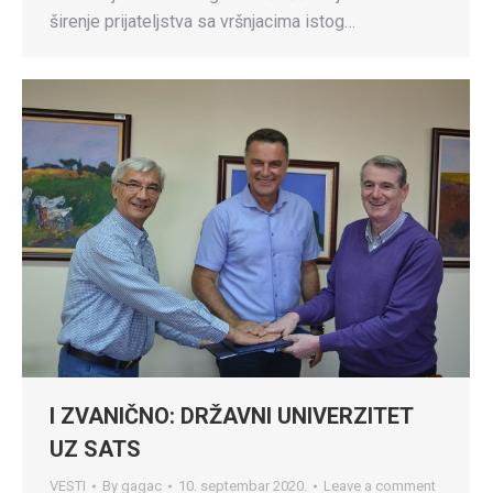
širenje prijateljstva sa vršnjacima istog…
I ZVANIČNO: DRŽAVNI UNIVERZITET
UZ SATS
VESTI
By
gagac
10. septembar 2020.
Leave a comment