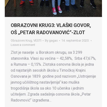
OBRAZOVNI KRUG3: VLAŠKI GOVOR,
OŠ „PETAR RADOVANOVIĆ“-ZLOT
Obrazovni Krug
,
VESTI
By
gagac
14. septembar 2020.
Leave a comment
Zlot je naselje u Borskom okrugu, sa 3.299
stanovnika. Vlasi su većina – 42,58%, Srba 47,67%,
a Rumuna – 0,15%. Zlotska osnovna škola je jedna
od najstarijih seoskih škola u Timočkoj Krajini.
Osnovana je 1839. godine pod nazivom „Ustrojenije
javnog učilištnog nastavljenija“ kao muška
trogodišnja škola sa oko 10 učenika i jednim
učiteljem. Zgrada sadašnja osnovna škola „Petar
Radovnović“ izgrađena…