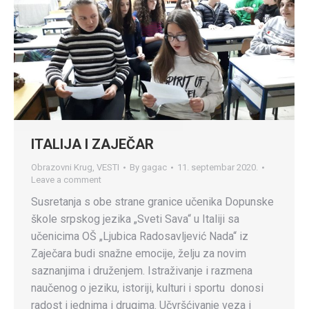
ITALIJA I ZAJEČAR
Obrazovni Krug
,
VESTI
By
gagac
11. septembar 2020.
Leave a comment
Susretanja s obe strane granice učenika Dopunske
škole srpskog jezika „Sveti Sava“ u Italiji sa
učenicima OŠ „Ljubica Radosavljević Nada“ iz
Zaječara budi snažne emocije, želju za novim
saznanjima i druženjem. Istraživanje i razmena
naučenog o jeziku, istoriji, kulturi i sportu donosi
radost i jednima i drugima. Učvršćivanje veza i