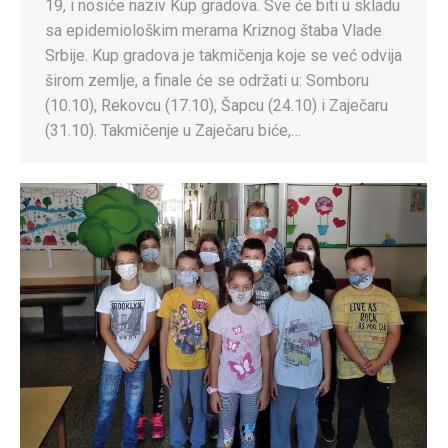
19, i nosiće naziv Kup gradova. Sve će biti u skladu
sa epidemiološkim merama Kriznog štaba Vlade
Srbije. Kup gradova je takmičenja koje se već odvija
širom zemlje, a finale će se održati u: Somboru
(10.10), Rekovcu (17.10), Šapcu (24.10) i Zaječaru
(31.10). Takmičenje u Zaječaru biće,…