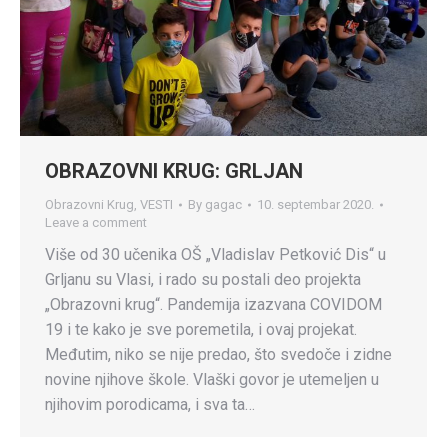
OBRAZOVNI KRUG: GRLJAN
Obrazovni Krug
,
VESTI
By
gagac
10. septembar 2020.
Leave a comment
Više od 30 učenika OŠ „Vladislav Petković Dis“ u
Grljanu su Vlasi, i rado su postali deo projekta
„Obrazovni krug“. Pandemija izazvana COVIDOM
19 i te kako je sve poremetila, i ovaj projekat.
Međutim, niko se nije predao, što svedoče i zidne
novine njihove škole. Vlaški govor je utemeljen u
njihovim porodicama, i sva ta…