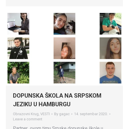
DOPUNSKA ŠKOLA NA SRPSKOM
JEZIKU U HAMBURGU
Obrazovni Krug
,
VESTI
By
gagac
14. septembar 2020.
Leave a comment
Partner ovom timu Srpske dopunske škole u