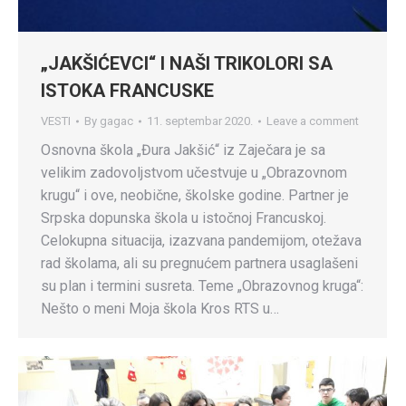
„JAKŠIĆEVCI“ I NAŠI TRIKOLORI SA
ISTOKA FRANCUSKE
VESTI
By
gagac
11. septembar 2020.
Leave a comment
Osnovna škola „Đura Jakšić“ iz Zaječara je sa
velikim zadovoljstvom učestvuje u „Obrazovnom
krugu“ i ove, neobične, školske godine. Partner je
Srpska dopunska škola u istočnoj Francuskoj.
Celokupna situacija, izazvana pandemijom, otežava
rad školama, ali su pregnućem partnera usaglašeni
su plan i termini susreta. Teme „Obrazovnog kruga“:
Nešto o meni Moja škola Kros RTS u…