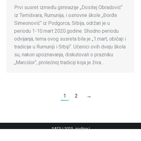
Prvi susret između gimnazije „Dositej Obradović“
iz Temišvara, Rumunija, i osnovne škole „Đorđe
Simeonović“ iz Podgorca, Srbija, održan je u
periodu 1-10.mart 2020.godine. Shodno periodu
odvijanja, tema ovog susreta bila je „1.mart, običaji i
tradicije u Rumuniji i Srbiji“. Učenici ovih dveju škola
su, nakon upoznavanja, diskutovali o prazniku
„Marcišor“, prolećnoj tradiciji koja je živa…
1
2
→
SATS | 2025. godina |