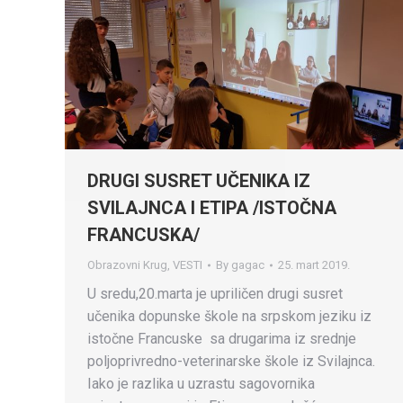
DRUGI SUSRET UČENIKA IZ
SVILAJNCA I ETIPA /ISTOČNA
FRANCUSKA/
Obrazovni Krug
,
VESTI
By
gagac
25. mart 2019.
U sredu,20.marta je upriličen drugi susret
učenika dopunske škole na srpskom jeziku iz
istočne Francuske sa drugarima iz srednje
poljoprivredno-veterinarske škole iz Svilajnca.
Iako je razlika u uzrastu sagovornika