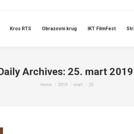
Kros RTS
Obrazovni krug
IKT FilmFest
Str
Daily Archives:
25. mart 2019
You are here:
Home
2019
mart
25