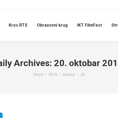
Kros RTS
Obrazovni krug
IKT FilmFest
Str
aily Archives:
20. oktobar 201
You are here:
Home
2018
oktobar
20