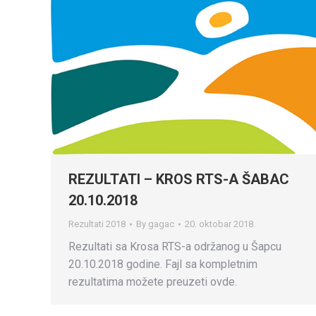
REZULTATI – KROS RTS-A ŠABAC
20.10.2018
Rezultati 2018
By
gagac
20. oktobar 2018.
Rezultati sa Krosa RTS-a održanog u Šapcu
20.10.2018 godine. Fajl sa kompletnim
rezultatima možete preuzeti ovde.