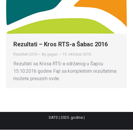
Rezultati – Kros RTS-a Šabac 2016
Rezultati 2016
By
gagac
15. oktobar 2016.
Rezultati sa Krosa RTS-a održanog u Šapcu
15.10.2016 godine Fajl sa kompletnim rezultatima
možete preuzeti ovde.
SATS | 2025. godina |