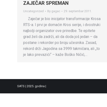
ZAJEČAR SPREMAN
Uncategorized
By
gagac
29. septembar 2011.
Zaječar je bio inicijator transformacije Krosa
RTS-a. I prvi je domaćin Kros serije, i dvostruki
najbolji organizator ove priredbe. Te epitete
grad želi da zadrži, ali da doda još jedan – da
postane i rekorder po broju učesnika. Zasad,
rekord drži Jagodina sa 3999 takmičara, ali „to
je lako prevazići“ – kaže Boško Ničić,…
SATS | 2025. godina |