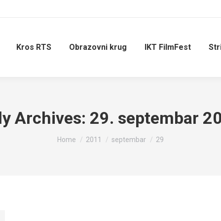
Kros RTS
Obrazovni krug
IKT FilmFest
Str
ly Archives:
29. septembar 2
You are here:
Home
2011
septembar
29