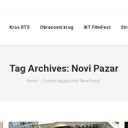
Kros RTS
Obrazovni krug
IKT FilmFest
Str
Tag Archives:
Novi Pazar
You are here:
Home
Entries tagged with "Novi Pazar"