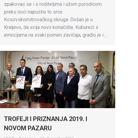
spakovao se i s roditeljima i užom porodicom
preko noći napustio to srce
Kosovskomitrovačkog okruga. Došao je u
Kraljevo, da svija novo konačište. Kubureći s
emocijama na svaki pomen zavičaja, gradio je i…
TROFEJI I PRIZNANJA 2019. I
NOVOM PAZARU