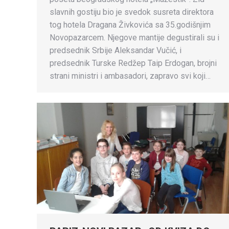
slavnih gostiju bio je svedok susreta direktora
tog hotela Dragana Živkovića sa 35.godišnjim
Novopazarcem. Njegove mantije degustirali su i
predsednik Srbije Aleksandar Vučić, i
predsednik Turske Redžep Taip Erdogan, brojni
strani ministri i ambasadori, zapravo svi koji…