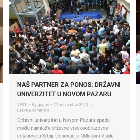
NAŠ PARTNER ZA PONOS: DRŽAVNI
UNIVERZITET U NOVOM PAZARU
VESTI
By
gagac
21. novembar 2020.
Leave a comment
Državni univerzitet u Novom Pazaru spada
među najmlađe državne visokoobrazovne
ustanove u Srbiji. Osnovan je Odlukom Vlade