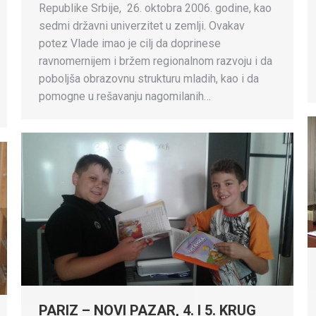
Republike Srbije, 26. oktobra 2006. godine, kao
sedmi državni univerzitet u zemlji. Ovakav
potez Vlade imao je cilj da doprinese
ravnomernijem i bržem regionalnom razvoju i da
poboljša obrazovnu strukturu mladih, kao i da
pomogne u rešavanju nagomilanih…
PARIZ – NOVI PAZAR, 4. I 5. KRUG