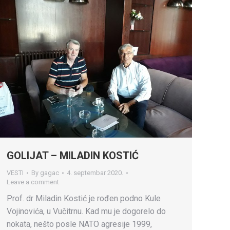
GOLIJAT – MILADIN KOSTIĆ
VESTI
By
gagac
4. septembar 2020.
Leave a comment
Prof. dr Miladin Kostić je rođen podno Kule
Vojinovića, u Vučitrnu. Kad mu je dogorelo do
nokata, nešto posle NATO agresije 1999,