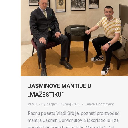
JASMINOVE MANTIJE U
„MAŽESTIKU“
VESTI
By
gagac
5. maj 2021.
Leave a comment
Radnu posetu Vladi Srbije, poznati proizvođač
mantija Jasmin Dervišnurović iskoristio je i za
posetu beogradskog hotela „Mažestik”. Zid