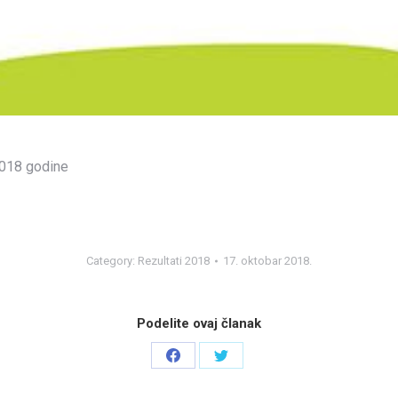
2018 godine
Category:
Rezultati 2018
17. oktobar 2018.
Podelite ovaj članak
Share
Share
on
on