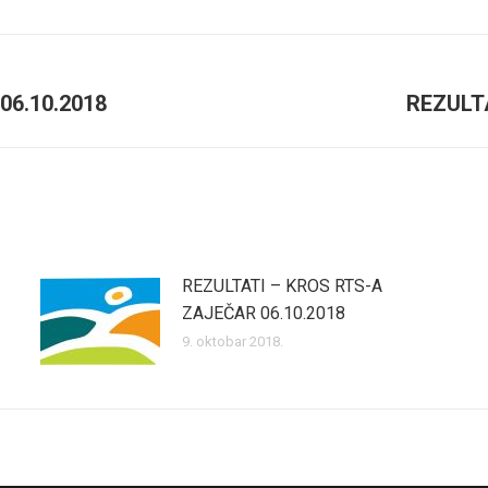
Facebook
Twitter
06.10.2018
REZULTA
Next
post:
REZULTATI – KROS RTS-A
ZAJEČAR 06.10.2018
9. oktobar 2018.