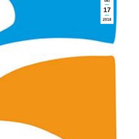
okt
17
2018