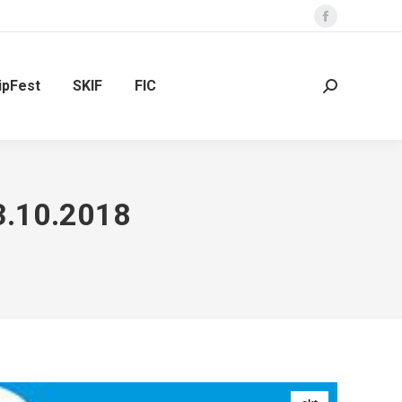
Facebook
page
opens
ipFest
SKIF
FIC
Search:
in
new
window
3.10.2018