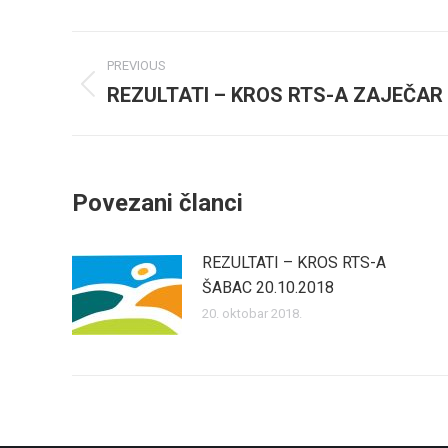
Post
PREVIOUS
navigation
REZULTATI – KROS RTS-A ZAJEČAR 
Previous
post:
Povezani članci
REZULTATI – KROS RTS-A
ŠABAC 20.10.2018
20. oktobar 2018.