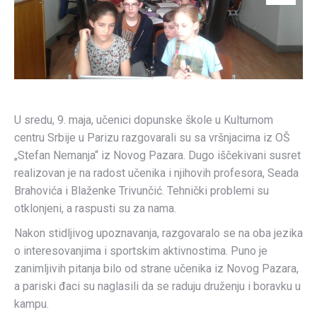
U sredu, 9. maja, učenici dopunske škole u Kulturnom
centru Srbije u Parizu razgovarali su sa vršnjacima iz OŠ
„Stefan Nemanja“ iz Novog Pazara. Dugo iščekivani susret
realizovan je na radost učenika i njihovih profesora, Seada
Brahovića i Blaženke Trivunčić. Tehnički problemi su
otklonjeni, a raspusti su za nama.
Nakon stidljivog upoznavanja, razgovaralo se na oba jezika
o interesovanjima i sportskim aktivnostima. Puno je
zanimljivih pitanja bilo od strane učenika iz Novog Pazara,
a pariski đaci su naglasili da se raduju druženju i boravku u
kampu.