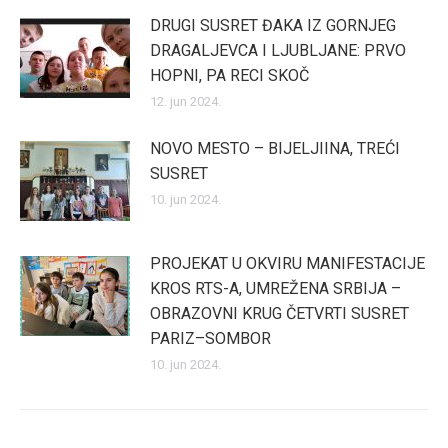
DRUGI SUSRET ĐAKA IZ GORNJEG
DRAGALJEVCA I LJUBLJANE: PRVO
HOPNI, PA RECI SKOČ
12. jun 2024.
NOVO MESTO – BIJELJIINA, TREĆI
SUSRET
10. jun 2024.
PROJEKAT U OKVIRU MANIFESTACIJE
KROS RTS-A, UMREŽENA SRBIJA –
OBRAZOVNI KRUG ČETVRTI SUSRET
PARIZ–SOMBOR
10. jun 2024.