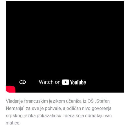
Vladanje frrancuskim jezikom učenika iz OŠ „Stefan
Nemanja“ za sve je pohvale, a odličan nivo govorenja
srpskog jezika pokazala su i deca koja odrastaju van
matice.