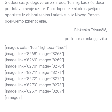
Sledeći čas je dogovoren za sredu, 16. maj, kada će deca
predstaviti svoje uzore. Đaci dopunske škole najavljuju
sportiste iz oblasti tenisa i atletike, a iz Novog Pazara
očekujemo iznenađenje.
Blaženka Trivunčić,
profesor srpskog jezika
[images cols=“four“ lightbox=“true“]
[image link=“8268″ image=“8268″]
[image link=“8269″ image=“8269″]
[image link=“8270″ image=“8270″]
[image link=“8271″ image=“8271″]
[image link=“8272″ image=“8272″]
[image link=“8273″ image=“8273″]
[image link=“8267″ image=“8267″]
[/images]