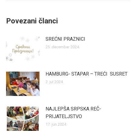
Povezani članci
SREĆNI PRAZNICI
25. decembar 2024.
HAMBURG- STAPAR – TREĆI SUSRET
2. jul 2024.
NAJLEPŠA SRPSKA REČ-
PRIJATELJSTVO
17. jun 2024.